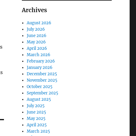
Archives
August 2026
July 2026
June 2026
May 2026
s
April 2026
March 2026
February 2026
January 2026
as
December 2025
November 2025
October 2025
September 2025
August 2025
July 2025
June 2025
May 2025
April 2025
March 2025