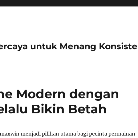
percaya untuk Menang Konsist
ne Modern dengan
elalu Bikin Betah
t maxwin menjadi pilihan utama bagi pecinta permainan