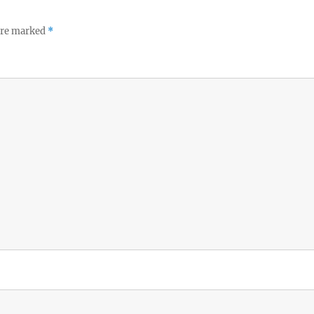
 are marked
*