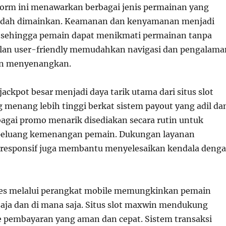
atform ini menawarkan berbagai jenis permainan yang
dah dimainkan. Keamanan dan kenyamanan menjadi
, sehingga pemain dapat menikmati permainan tanpa
ilan user-friendly memudahkan navigasi dan pengalama
in menyenangkan.
jackpot besar menjadi daya tarik utama dari situs slot
 menang lebih tinggi berkat sistem payout yang adil da
bagai promo menarik disediakan secara rutin untuk
eluang kemenangan pemain. Dukungan layanan
 responsif juga membantu menyelesaikan kendala deng
s melalui perangkat mobile memungkinkan pemain
aja dan di mana saja. Situs slot maxwin mendukung
 pembayaran yang aman dan cepat. Sistem transaksi