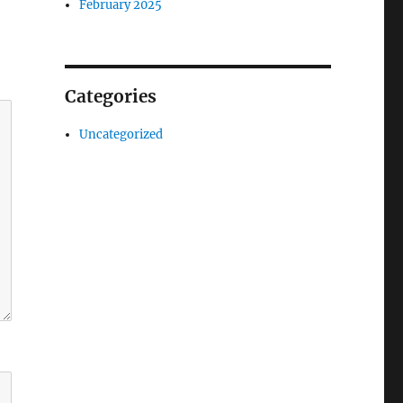
February 2025
Categories
Uncategorized