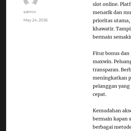
slot online. Pl
Author
admin
menarik dan mu
Posted
May 24, 2026
prioritas utama
on
khawatir. Tamp
bermain semak
Fitur bonus dan 
maxwin. Peluang
transparan. Ber
meningkatkan p
pelanggan yang
cepat.
Kemudahan akse
bermain kapan s
berbagai metode