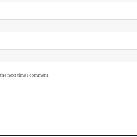
 the next time I comment.