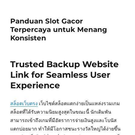
Panduan Slot Gacor
Terpercaya untuk Menang
Konsisten
Trusted Backup Website
Link for Seamless User
Experience
สล็อตเว็บตรง
เว็บไซต์สล็อตแตกง่ายเป็นแหล่งรวมเกม
สล็อตที่ได้รับความนิยมสูงสุดในขณะนี้ นักเดิมพัน
สามารถเข้าถึงเกมที่มีอัตราการจ่ายเงินสูงและโบนัส
แตกบ่อยมาก ทำให้มีโอกาสชนะรางวัลใหญ่ได้ง่ายขึ้น