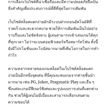
การเลือกเว็บไซต์ที่น่าเชื่อถือและมีความปลอดภัยจึงเป็น
สิ่งสำคัญเพื่อประสบการณ์ที่ดีที่สุดในการเดิมพัน
เว็บไซต์สล็อตแตกง่ายมักมีระบบฝากถอนอัตโนมัติที่
รวดเร็วและสะดวกสบาย ช่วยให้การเดิมพันเป็นไปอย่าง
ราบรื่นและไม่ขัดจังหวะ ผู้เล่นสามารถเข้าเล่นเกมได้ทุก
ที่ทุกเวลา ไม่ว่าจะบนคอมพิวเตอร์หรือสมาร์ทโฟน ทั้งนี้
ยังมีโปรโมชั่นและโบนัสมากมายที่เพิ่มโอกาสในการทำ
กำไร
ความหลากหลายของเกมสล็อตในเว็บไซต์สล็อตแตก
ง่ายเป็นอีกหนึ่งจุดเด่น ที่นี่คุณจะพบเกมจากค่ายชั้นนำ
มากมาย เช่น PG, Joker, Pragmatic Play และอื่น ๆ
ซึ่งแต่ละเกมมีฟีเจอร์พิเศษและรูปแบบการเล่นที่แตกต่าง
กัน ช่วยให้ผู้เล่นไม่มีเบื่อและสามารถเลือกเล่นตาม
ความชอบได้