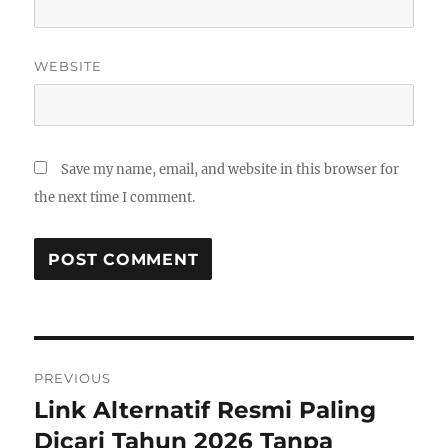
WEBSITE
Save my name, email, and website in this browser for
the next time I comment.
Post
PREVIOUS
navigation
Link Alternatif Resmi Paling
Previous
post:
Dicari Tahun 2026 Tanpa