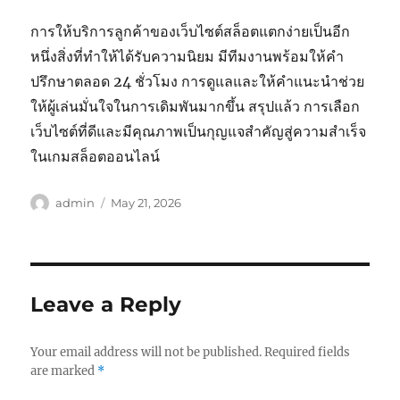
การให้บริการลูกค้าของเว็บไซต์สล็อตแตกง่ายเป็นอีก
หนึ่งสิ่งที่ทำให้ได้รับความนิยม มีทีมงานพร้อมให้คำ
ปรึกษาตลอด 24 ชั่วโมง การดูแลและให้คำแนะนำช่วย
ให้ผู้เล่นมั่นใจในการเดิมพันมากขึ้น สรุปแล้ว การเลือก
เว็บไซต์ที่ดีและมีคุณภาพเป็นกุญแจสำคัญสู่ความสำเร็จ
ในเกมสล็อตออนไลน์
Author
Posted
admin
May 21, 2026
on
Leave a Reply
Your email address will not be published.
Required fields
are marked
*