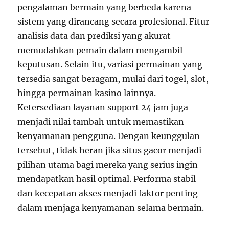
pengalaman bermain yang berbeda karena
sistem yang dirancang secara profesional. Fitur
analisis data dan prediksi yang akurat
memudahkan pemain dalam mengambil
keputusan. Selain itu, variasi permainan yang
tersedia sangat beragam, mulai dari togel, slot,
hingga permainan kasino lainnya.
Ketersediaan layanan support 24 jam juga
menjadi nilai tambah untuk memastikan
kenyamanan pengguna. Dengan keunggulan
tersebut, tidak heran jika situs gacor menjadi
pilihan utama bagi mereka yang serius ingin
mendapatkan hasil optimal. Performa stabil
dan kecepatan akses menjadi faktor penting
dalam menjaga kenyamanan selama bermain.