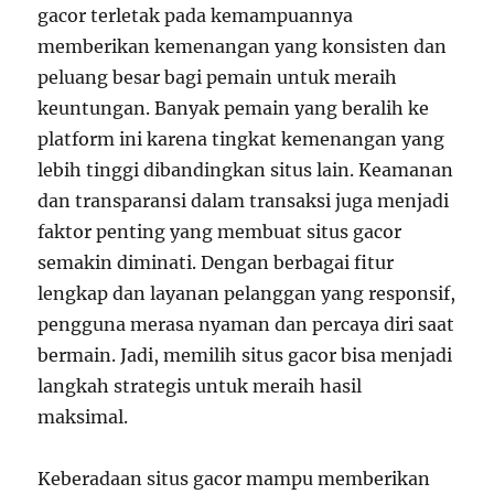
gacor terletak pada kemampuannya
memberikan kemenangan yang konsisten dan
peluang besar bagi pemain untuk meraih
keuntungan. Banyak pemain yang beralih ke
platform ini karena tingkat kemenangan yang
lebih tinggi dibandingkan situs lain. Keamanan
dan transparansi dalam transaksi juga menjadi
faktor penting yang membuat situs gacor
semakin diminati. Dengan berbagai fitur
lengkap dan layanan pelanggan yang responsif,
pengguna merasa nyaman dan percaya diri saat
bermain. Jadi, memilih situs gacor bisa menjadi
langkah strategis untuk meraih hasil
maksimal.
Keberadaan situs gacor mampu memberikan