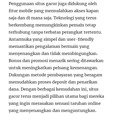
Penggunaan situs gacor juga didukung oleh
fitur mobile yang memudahkan akses kapan
saja dan di mana saja. Teknologi yang terus
berkembang memungkinkan pemain tetap
terhubung tanpa terbatas perangkat tertentu.
Antarmuka yang simpel dan user-friendly
memastikan pengalaman bermain yang
menyenangkan dan tidak membingungkan.
Bonus dan promosi menarik sering ditawarkan
untuk meningkatkan peluang kemenangan.
Dukungan metode pembayaran yang beragam
memudahkan proses deposit dan penarikan
dana. Dengan berbagai kemudahan ini, situs
gacor terus menjadi pilihan utama bagi mereka
yang ingin merasakan sensasi taruhan online
yang menyenangkan dan menguntungkan.