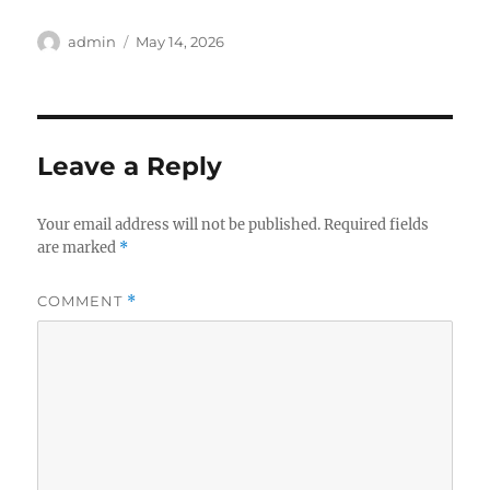
Author
Posted
admin
May 14, 2026
on
Leave a Reply
Your email address will not be published.
Required fields
are marked
*
COMMENT
*