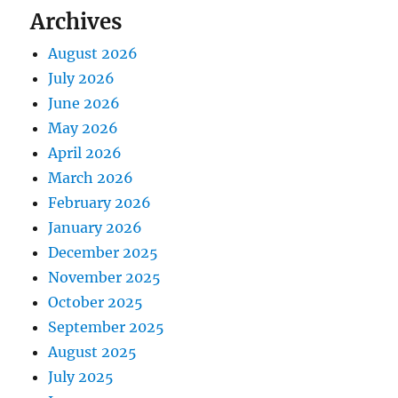
Archives
August 2026
July 2026
June 2026
May 2026
April 2026
March 2026
February 2026
January 2026
December 2025
November 2025
October 2025
September 2025
August 2025
July 2025