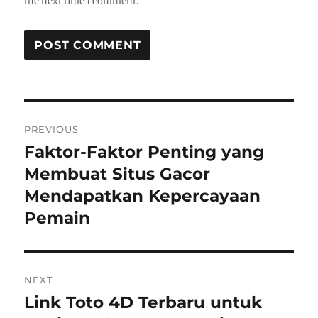
the next time I comment.
Post
PREVIOUS
navigation
Faktor-Faktor Penting yang
Previous
post:
Membuat Situs Gacor
Mendapatkan Kepercayaan
Pemain
NEXT
Link Toto 4D Terbaru untuk
Next