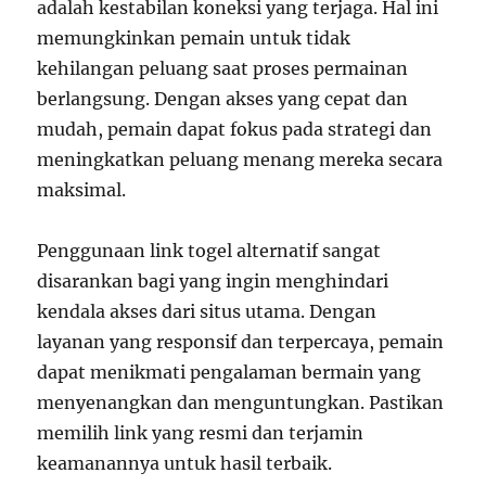
adalah kestabilan koneksi yang terjaga. Hal ini
memungkinkan pemain untuk tidak
kehilangan peluang saat proses permainan
berlangsung. Dengan akses yang cepat dan
mudah, pemain dapat fokus pada strategi dan
meningkatkan peluang menang mereka secara
maksimal.
Penggunaan link togel alternatif sangat
disarankan bagi yang ingin menghindari
kendala akses dari situs utama. Dengan
layanan yang responsif dan terpercaya, pemain
dapat menikmati pengalaman bermain yang
menyenangkan dan menguntungkan. Pastikan
memilih link yang resmi dan terjamin
keamanannya untuk hasil terbaik.