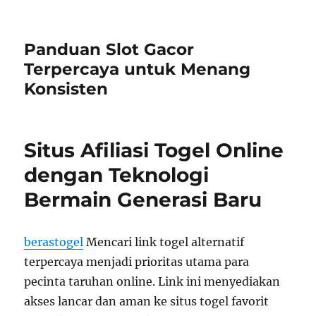
Panduan Slot Gacor
Terpercaya untuk Menang
Konsisten
Situs Afiliasi Togel Online
dengan Teknologi
Bermain Generasi Baru
berastogel
Mencari link togel alternatif
terpercaya menjadi prioritas utama para
pecinta taruhan online. Link ini menyediakan
akses lancar dan aman ke situs togel favorit