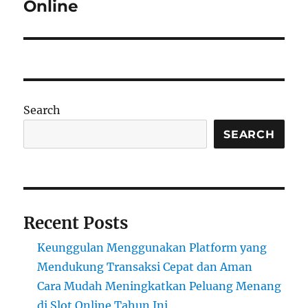
Online
Search
SEARCH
Recent Posts
Keunggulan Menggunakan Platform yang
Mendukung Transaksi Cepat dan Aman
Cara Mudah Meningkatkan Peluang Menang
di Slot Online Tahun Ini