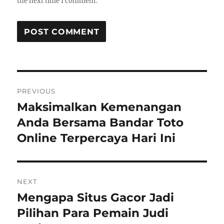
the next time I comment.
Post
PREVIOUS
navigation
Maksimalkan Kemenangan
Previous
post:
Anda Bersama Bandar Toto
Online Terpercaya Hari Ini
NEXT
Mengapa Situs Gacor Jadi
Next
post:
Pilihan Para Pemain Judi