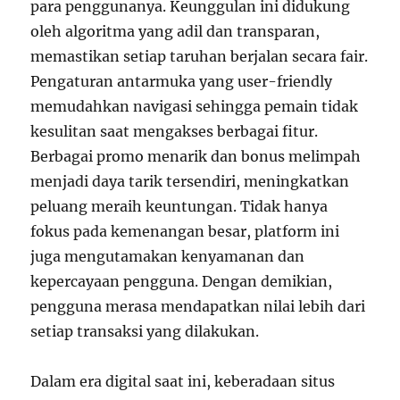
para penggunanya. Keunggulan ini didukung
oleh algoritma yang adil dan transparan,
memastikan setiap taruhan berjalan secara fair.
Pengaturan antarmuka yang user-friendly
memudahkan navigasi sehingga pemain tidak
kesulitan saat mengakses berbagai fitur.
Berbagai promo menarik dan bonus melimpah
menjadi daya tarik tersendiri, meningkatkan
peluang meraih keuntungan. Tidak hanya
fokus pada kemenangan besar, platform ini
juga mengutamakan kenyamanan dan
kepercayaan pengguna. Dengan demikian,
pengguna merasa mendapatkan nilai lebih dari
setiap transaksi yang dilakukan.
Dalam era digital saat ini, keberadaan situs