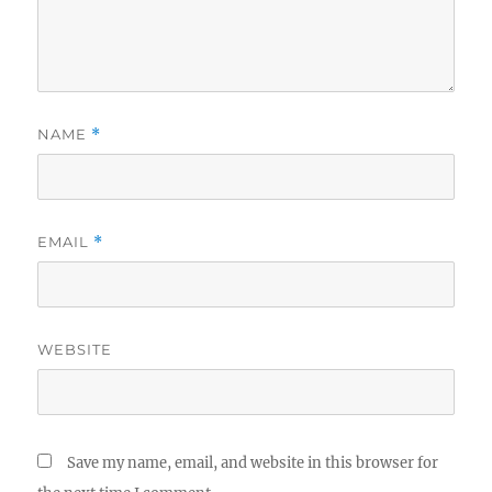
NAME
*
EMAIL
*
WEBSITE
Save my name, email, and website in this browser for