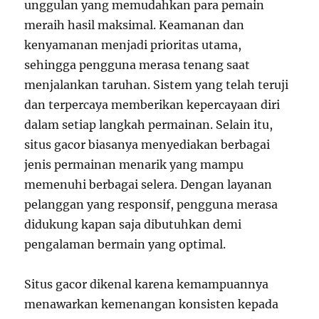
unggulan yang memudahkan para pemain
meraih hasil maksimal. Keamanan dan
kenyamanan menjadi prioritas utama,
sehingga pengguna merasa tenang saat
menjalankan taruhan. Sistem yang telah teruji
dan terpercaya memberikan kepercayaan diri
dalam setiap langkah permainan. Selain itu,
situs gacor biasanya menyediakan berbagai
jenis permainan menarik yang mampu
memenuhi berbagai selera. Dengan layanan
pelanggan yang responsif, pengguna merasa
didukung kapan saja dibutuhkan demi
pengalaman bermain yang optimal.
Situs gacor dikenal karena kemampuannya
menawarkan kemenangan konsisten kepada