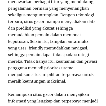
menawarkan berbagai fitur yang mendukung
pengalaman bermain yang menyenangkan
sekaligus menguntungkan. Dengan teknologi
terbaru, situs gacor mampu menyediakan data
dan prediksi yang akurat sehingga
memudahkan pemain dalam membuat
keputusan. Selain itu, tampilan antarmuka
yang user-friendly memudahkan navigasi,
sehingga pemain dapat fokus pada strategi
mereka. Tidak hanya itu, keamanan dan privasi
pengguna menjadi prioritas utama,
menjadikan situs ini pilihan terpercaya untuk
meraih keuntungan maksimal.
Kemampuan situs gacor dalam menyajikan
informasi yang lengkap dan terpercaya menjadi