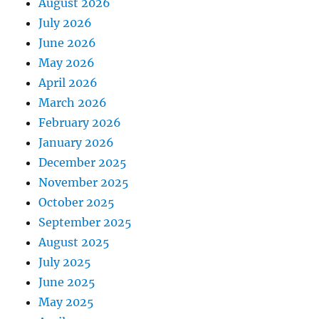
August 2026
July 2026
June 2026
May 2026
April 2026
March 2026
February 2026
January 2026
December 2025
November 2025
October 2025
September 2025
August 2025
July 2025
June 2025
May 2025