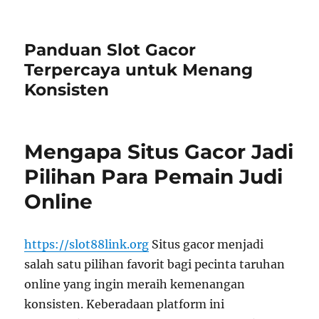
Panduan Slot Gacor
Terpercaya untuk Menang
Konsisten
Mengapa Situs Gacor Jadi
Pilihan Para Pemain Judi
Online
https://slot88link.org
Situs gacor menjadi
salah satu pilihan favorit bagi pecinta taruhan
online yang ingin meraih kemenangan
konsisten. Keberadaan platform ini