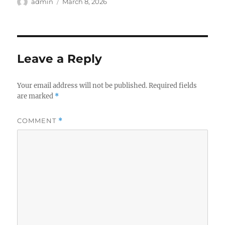
Author
Posted
admin
March 8, 2026
on
Leave a Reply
Your email address will not be published.
Required fields
are marked
*
COMMENT
*