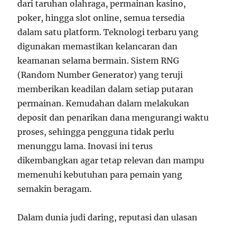
dari taruhan olahraga, permainan kasino,
poker, hingga slot online, semua tersedia
dalam satu platform. Teknologi terbaru yang
digunakan memastikan kelancaran dan
keamanan selama bermain. Sistem RNG
(Random Number Generator) yang teruji
memberikan keadilan dalam setiap putaran
permainan. Kemudahan dalam melakukan
deposit dan penarikan dana mengurangi waktu
proses, sehingga pengguna tidak perlu
menunggu lama. Inovasi ini terus
dikembangkan agar tetap relevan dan mampu
memenuhi kebutuhan para pemain yang
semakin beragam.
Dalam dunia judi daring, reputasi dan ulasan