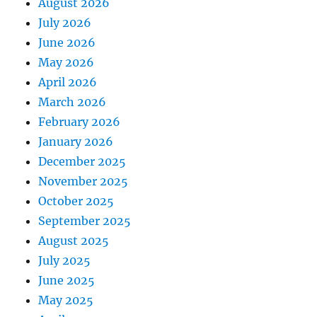
August 2026
July 2026
June 2026
May 2026
April 2026
March 2026
February 2026
January 2026
December 2025
November 2025
October 2025
September 2025
August 2025
July 2025
June 2025
May 2025