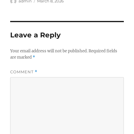
Author
Posted
admin
March 8, 2026
on
Leave a Reply
Your email address will not be published.
Required fields
are marked
*
COMMENT
*