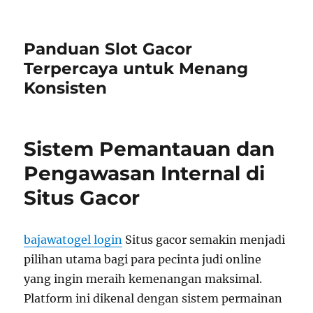
Panduan Slot Gacor
Terpercaya untuk Menang
Konsisten
Sistem Pemantauan dan
Pengawasan Internal di
Situs Gacor
bajawatogel login
Situs gacor semakin menjadi
pilihan utama bagi para pecinta judi online
yang ingin meraih kemenangan maksimal.
Platform ini dikenal dengan sistem permainan