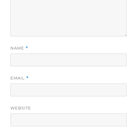
NAME
*
EMAIL
*
WEBSITE