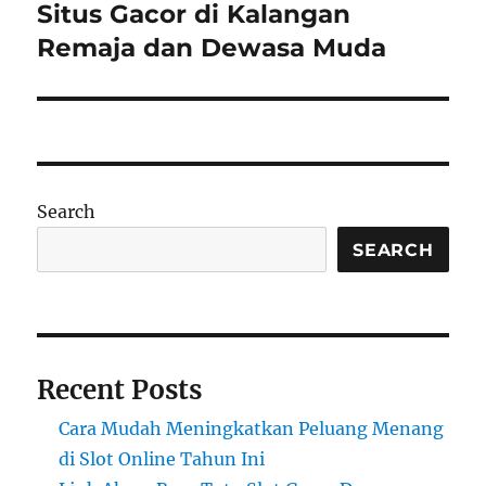
post:
Situs Gacor di Kalangan
Remaja dan Dewasa Muda
Search
SEARCH
Recent Posts
Cara Mudah Meningkatkan Peluang Menang
di Slot Online Tahun Ini