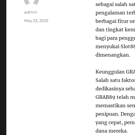
sebagai salah s
Author
admin
pengalaman terb
Posted
May 23, 2025
berbagai fitur 
on
dan tingkat kem
bagi para pengg
menyukai Slot8
dimenangkan.
Keunggulan GRAB
Salah satu fakt
dedikasinya seba
GRAB89 telah me
memastikan sem
penipuan. Denga
yang cepat, pem
dana mereka.