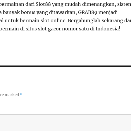
permainan dari Slot88 yang mudah dimenangkan, siste
a banyak bonus yang ditawarkan, GRAB89 menjadi
al untuk bermain slot online. Bergabunglah sekarang da
bermain di situs slot gacor nomor satu di Indonesia!
 are marked
*