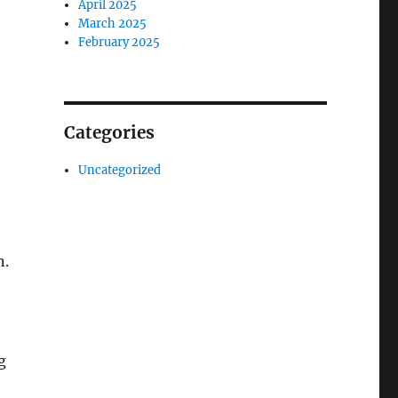
April 2025
March 2025
February 2025
Categories
Uncategorized
n.
g