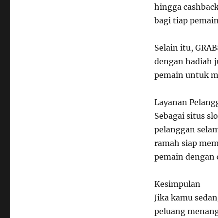
hingga cashbac
bagi tiap pemain
Selain itu, GRA
dengan hadiah j
pemain untuk m
Layanan Pelang
Sebagai situs s
pelanggan selam
ramah siap mem
pemain dengan c
Kesimpulan
Jika kamu sedan
peluang menang 