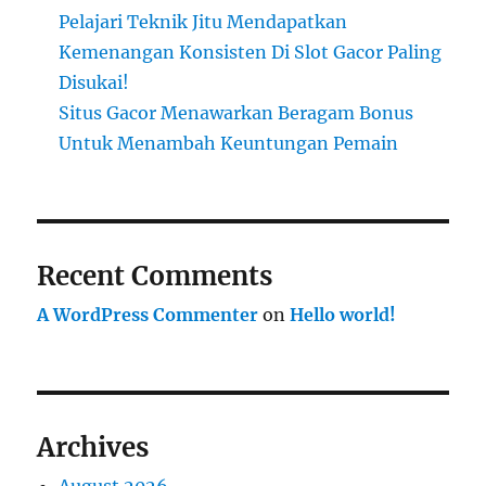
Pelajari Teknik Jitu Mendapatkan
Kemenangan Konsisten Di Slot Gacor Paling
Disukai!
Situs Gacor Menawarkan Beragam Bonus
Untuk Menambah Keuntungan Pemain
Recent Comments
A WordPress Commenter
on
Hello world!
Archives