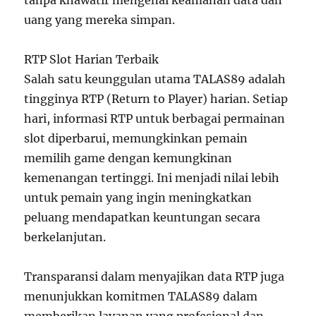
tanpa khawatir mengenai keamanan data dan
uang yang mereka simpan.
RTP Slot Harian Terbaik
Salah satu keunggulan utama TALAS89 adalah
tingginya RTP (Return to Player) harian. Setiap
hari, informasi RTP untuk berbagai permainan
slot diperbarui, memungkinkan pemain
memilih game dengan kemungkinan
kemenangan tertinggi. Ini menjadi nilai lebih
untuk pemain yang ingin meningkatkan
peluang mendapatkan keuntungan secara
berkelanjutan.
Transparansi dalam menyajikan data RTP juga
menunjukkan komitmen TALAS89 dalam