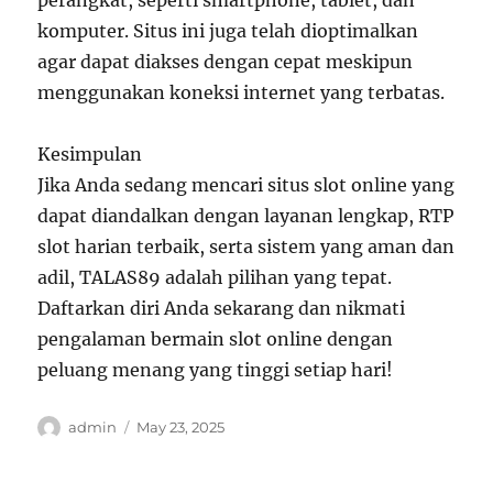
perangkat, seperti smartphone, tablet, dan
komputer. Situs ini juga telah dioptimalkan
agar dapat diakses dengan cepat meskipun
menggunakan koneksi internet yang terbatas.
Kesimpulan
Jika Anda sedang mencari situs slot online yang
dapat diandalkan dengan layanan lengkap, RTP
slot harian terbaik, serta sistem yang aman dan
adil, TALAS89 adalah pilihan yang tepat.
Daftarkan diri Anda sekarang dan nikmati
pengalaman bermain slot online dengan
peluang menang yang tinggi setiap hari!
Author
Posted
admin
May 23, 2025
on