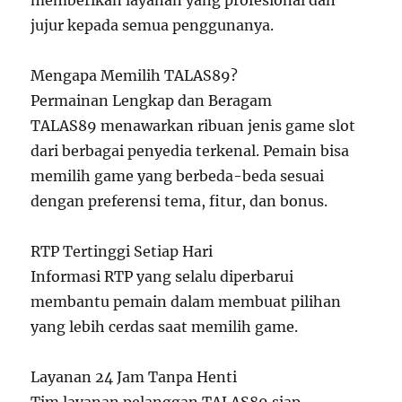
memberikan layanan yang profesional dan
jujur kepada semua penggunanya.
Mengapa Memilih TALAS89?
Permainan Lengkap dan Beragam
TALAS89 menawarkan ribuan jenis game slot
dari berbagai penyedia terkenal. Pemain bisa
memilih game yang berbeda-beda sesuai
dengan preferensi tema, fitur, dan bonus.
RTP Tertinggi Setiap Hari
Informasi RTP yang selalu diperbarui
membantu pemain dalam membuat pilihan
yang lebih cerdas saat memilih game.
Layanan 24 Jam Tanpa Henti