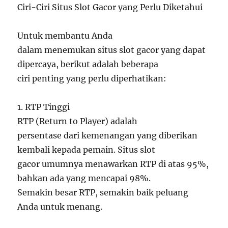
Ciri-Ciri Situs Slot Gacor yang Perlu Diketahui
Untuk membantu Anda
dalam menemukan situs slot gacor yang dapat
dipercaya, berikut adalah beberapa
ciri penting yang perlu diperhatikan:
1. RTP Tinggi
RTP (Return to Player) adalah
persentase dari kemenangan yang diberikan
kembali kepada pemain. Situs slot
gacor umumnya menawarkan RTP di atas 95%,
bahkan ada yang mencapai 98%.
Semakin besar RTP, semakin baik peluang
Anda untuk menang.