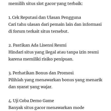
memilih situs slot gacor yang terbaik:
1. Cek Reputasi dan Ulasan Pengguna
Cari tahu ulasan dari pemain lain dan informasi
di forum terkait situs tersebut.
2. Pastikan Ada Lisensi Resmi
Hindari situs yang ilegal atau tanpa izin resmi
karena memiliki risiko penipuan.
3. Perhatikan Bonus dan Promosi
Pilihlah yang menawarkan bonus yang menarik
dan syarat yang wajar.
4. Uji Coba Demo Game
Banyak situs gacor menawarkan mode