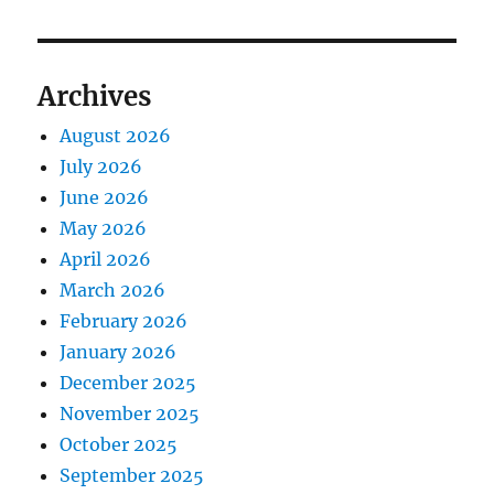
Archives
August 2026
July 2026
June 2026
May 2026
April 2026
March 2026
February 2026
January 2026
December 2025
November 2025
October 2025
September 2025