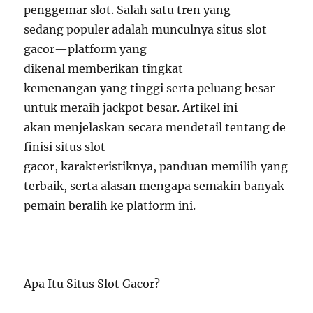
penggemar slot. Salah satu tren yang
sedang populer adalah munculnya situs slot
gacor—platform yang
dikenal memberikan tingkat
kemenangan yang tinggi serta peluang besar
untuk meraih jackpot besar. Artikel ini
akan menjelaskan secara mendetail tentang de
finisi situs slot
gacor, karakteristiknya, panduan memilih yang
terbaik, serta alasan mengapa semakin banyak
pemain beralih ke platform ini.
—
Apa Itu Situs Slot Gacor?