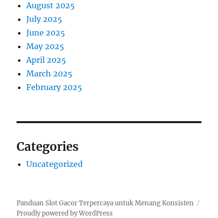
August 2025
July 2025
June 2025
May 2025
April 2025
March 2025
February 2025
Categories
Uncategorized
Panduan Slot Gacor Terpercaya untuk Menang Konsisten
Proudly powered by WordPress