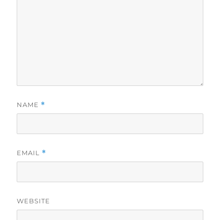
NAME
*
EMAIL
*
WEBSITE