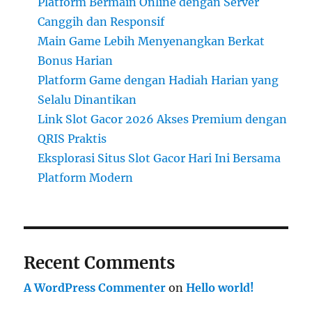
Platform Bermain Online dengan Server
Canggih dan Responsif
Main Game Lebih Menyenangkan Berkat
Bonus Harian
Platform Game dengan Hadiah Harian yang
Selalu Dinantikan
Link Slot Gacor 2026 Akses Premium dengan
QRIS Praktis
Eksplorasi Situs Slot Gacor Hari Ini Bersama
Platform Modern
Recent Comments
A WordPress Commenter
on
Hello world!