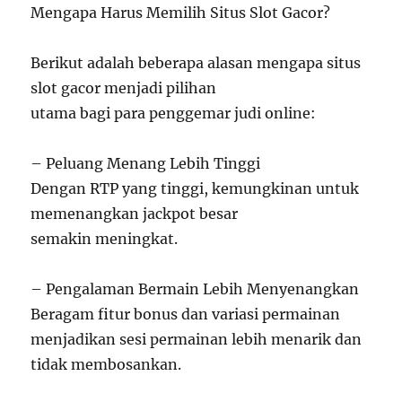
Mengapa Harus Memilih Situs Slot Gacor?
Berikut adalah beberapa alasan mengapa situs
slot gacor menjadi pilihan
utama bagi para penggemar judi online:
– Peluang Menang Lebih Tinggi
Dengan RTP yang tinggi, kemungkinan untuk
memenangkan jackpot besar
semakin meningkat.
– Pengalaman Bermain Lebih Menyenangkan
Beragam fitur bonus dan variasi permainan
menjadikan sesi permainan lebih menarik dan
tidak membosankan.