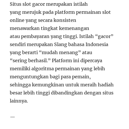
Situs slot gacor merupakan istilah
yang merujuk pada platform permainan slot
online yang secara konsisten
menawarkan tingkat kemenangan
atau pembayaran yang tinggi. Istilah “gacor”
sendiri merupakan Slang bahasa Indonesia
yang berarti “mudah menang” atau
“sering berhasil.” Platform ini dipercaya
memiliki algoritma permainan yang lebih
menguntungkan bagi para pemain,
sehingga kemungkinan untuk meraih hadiah
besar lebih tinggi dibandingkan dengan situs
lainnya.
—