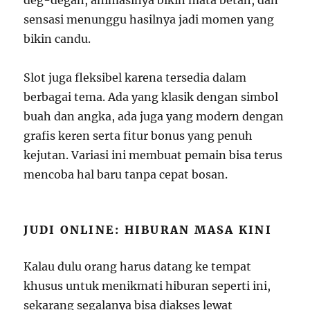
deg-degan, animasinya bikin mata betah, dan
sensasi menunggu hasilnya jadi momen yang
bikin candu.
Slot juga fleksibel karena tersedia dalam
berbagai tema. Ada yang klasik dengan simbol
buah dan angka, ada juga yang modern dengan
grafis keren serta fitur bonus yang penuh
kejutan. Variasi ini membuat pemain bisa terus
mencoba hal baru tanpa cepat bosan.
JUDI ONLINE: HIBURAN MASA KINI
Kalau dulu orang harus datang ke tempat
khusus untuk menikmati hiburan seperti ini,
sekarang segalanya bisa diakses lewat