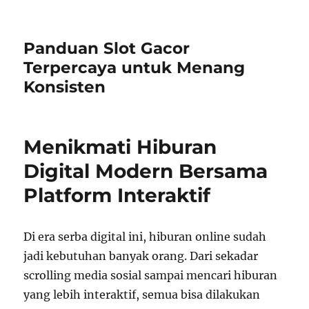
Panduan Slot Gacor
Terpercaya untuk Menang
Konsisten
Menikmati Hiburan
Digital Modern Bersama
Platform Interaktif
Di era serba digital ini, hiburan online sudah
jadi kebutuhan banyak orang. Dari sekadar
scrolling media sosial sampai mencari hiburan
yang lebih interaktif, semua bisa dilakukan