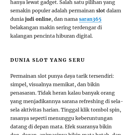
hanya lewat gadget. Salah satu pilihan yang
semakin populer adalah permainan
slot
dalam
dunia
judi online
, dan nama
saran365
belakangan makin sering terdengar di
kalangan pencinta hiburan digital.
DUNIA SLOT YANG SERU
Permainan slot punya daya tarik tersendiri:
simpel, visualnya memikat, dan bikin
penasaran. Tidak heran kalau banyak orang
yang menjadikannya sarana refreshing di sela-
sela aktivitas harian. Tinggal klik tombol spin,
rasanya seperti menunggu keberuntungan
datang di depan mata. Efek suaranya bikin