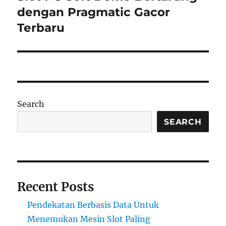
post:
dengan Pragmatic Gacor
Terbaru
Search
SEARCH
Recent Posts
Pendekatan Berbasis Data Untuk
Menemukan Mesin Slot Paling