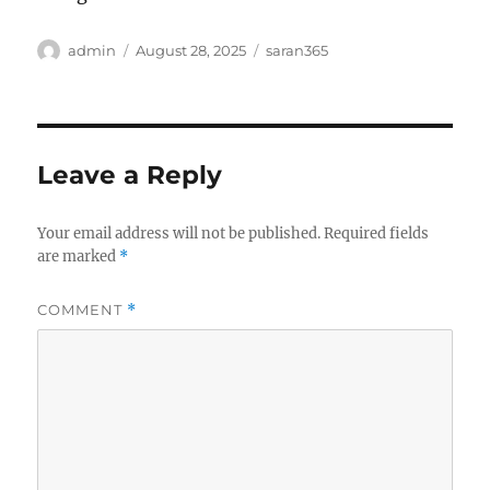
Author
Posted
Tags
admin
August 28, 2025
saran365
on
Leave a Reply
Your email address will not be published.
Required fields
are marked
*
COMMENT
*