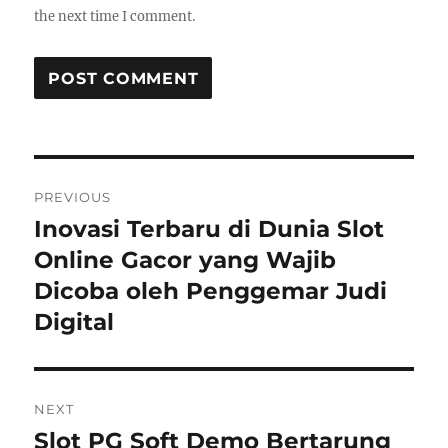
the next time I comment.
Post
PREVIOUS
navigation
Inovasi Terbaru di Dunia Slot
Previous
post:
Online Gacor yang Wajib
Dicoba oleh Penggemar Judi
Digital
NEXT
Slot PG Soft Demo Bertarung
Next