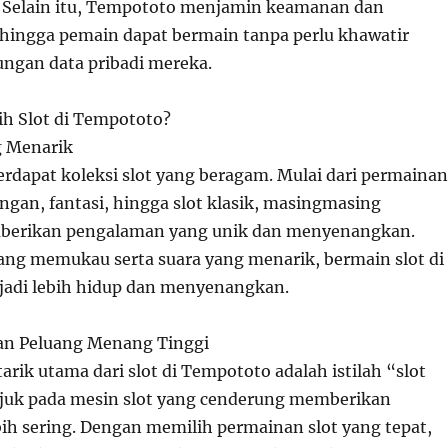
 Selain itu, Tempototo menjamin keamanan dan
ingga pemain dapat bermain tanpa perlu khawatir
ungan data pribadi mereka.
h Slot di Tempototo?
g Menarik
erdapat koleksi slot yang beragam. Mulai dari permainan
ngan, fantasi, hingga slot klasik, masingmasing
erikan pengalaman yang unik dan menyenangkan.
ang memukau serta suara yang menarik, bermain slot di
adi lebih hidup dan menyenangkan.
an Peluang Menang Tinggi
tarik utama dari slot di Tempototo adalah istilah “slot
ujuk pada mesin slot yang cenderung memberikan
h sering. Dengan memilih permainan slot yang tepat,