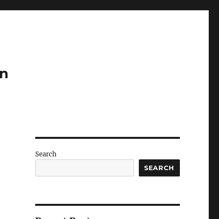
en
a
Search
SEARCH