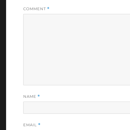
COMMENT
*
NAME
*
EMAIL
*