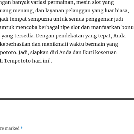
gan banyak variasi permainan, mesin slot yang
ang menang, dan layanan pelanggan yang luar biasa,
adi tempat sempurna untuk semua penggemar judi
h untuk mencoba berbagai tipe slot dan manfaatkan bonu
 yang tersedia. Dengan pendekatan yang tepat, Anda
 keberhasilan dan menikmati waktu bermain yang
ototo. Jadi, siapkan diri Anda dan ikuti keseruan
i Tempototo hari ini!.
 are marked
*