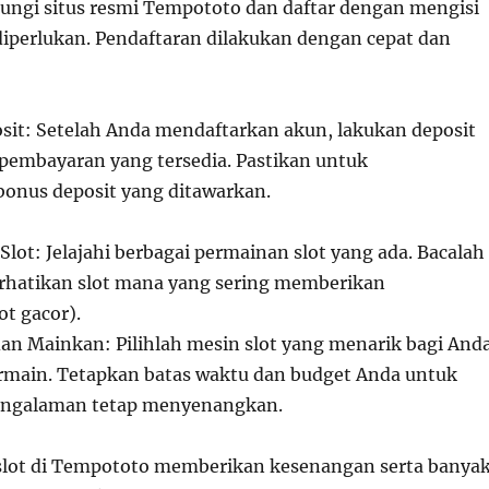
ungi situs resmi Tempototo dan daftar dengan mengisi
diperlukan. Pendaftaran dilakukan dengan cepat dan
it: Setelah Anda mendaftarkan akun, lakukan deposit
embayaran yang tersedia. Pastikan untuk
onus deposit yang ditawarkan.
Slot: Jelajahi berbagai permainan slot yang ada. Bacalah
erhatikan slot mana yang sering memberikan
t gacor).
an Mainkan: Pilihlah mesin slot yang menarik bagi And
rmain. Tetapkan batas waktu dan budget Anda untuk
engalaman tetap menyenangkan.
slot di Tempototo memberikan kesenangan serta banya