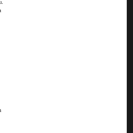
u.
a
h