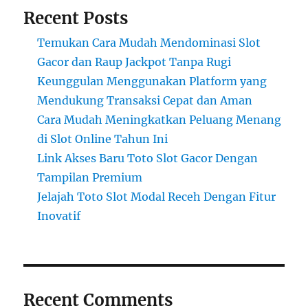
Recent Posts
Temukan Cara Mudah Mendominasi Slot
Gacor dan Raup Jackpot Tanpa Rugi
Keunggulan Menggunakan Platform yang
Mendukung Transaksi Cepat dan Aman
Cara Mudah Meningkatkan Peluang Menang
di Slot Online Tahun Ini
Link Akses Baru Toto Slot Gacor Dengan
Tampilan Premium
Jelajah Toto Slot Modal Receh Dengan Fitur
Inovatif
Recent Comments