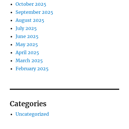
October 2025
September 2025
August 2025
July 2025
June 2025
May 2025
April 2025
March 2025
February 2025
Categories
Uncategorized