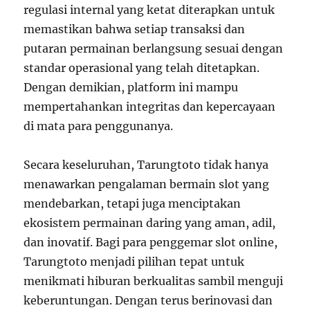
regulasi internal yang ketat diterapkan untuk
memastikan bahwa setiap transaksi dan
putaran permainan berlangsung sesuai dengan
standar operasional yang telah ditetapkan.
Dengan demikian, platform ini mampu
mempertahankan integritas dan kepercayaan
di mata para penggunanya.
Secara keseluruhan, Tarungtoto tidak hanya
menawarkan pengalaman bermain slot yang
mendebarkan, tetapi juga menciptakan
ekosistem permainan daring yang aman, adil,
dan inovatif. Bagi para penggemar slot online,
Tarungtoto menjadi pilihan tepat untuk
menikmati hiburan berkualitas sambil menguji
keberuntungan. Dengan terus berinovasi dan