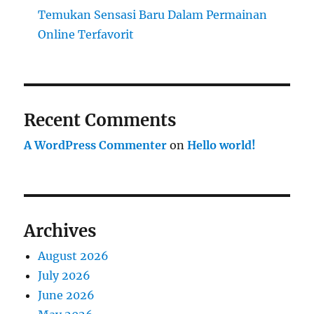
Temukan Sensasi Baru Dalam Permainan
Online Terfavorit
Recent Comments
A WordPress Commenter
on
Hello world!
Archives
August 2026
July 2026
June 2026