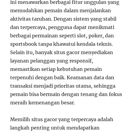
ini menawarkan berbagai fitur unggulan yang
memudahkan pemain dalam menjalankan
aktivitas taruhan. Dengan sistem yang stabil
dan terpercaya, pengguna dapat menikmati
berbagai permainan seperti slot, poker, dan
sportsbook tanpa khawatui kendala teknis.
Selain itu, banyak situs gacor menyediakan
layanan pelanggan yang responsif,
memastikan setiap kebutuhan pemain
terpenuhi dengan baik. Keamanan data dan
transaksi menjadi prioritas utama, sehingga
pemain bisa bermain dengan tenang dan fokus
meraih kemenangan besar.
Memilih situs gacor yang terpercaya adalah
langkah penting untuk mendapatkan