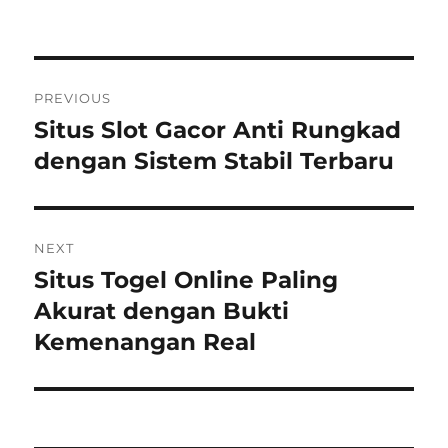
Post
PREVIOUS
navigation
Situs Slot Gacor Anti Rungkad
Previous
post:
dengan Sistem Stabil Terbaru
NEXT
Situs Togel Online Paling
Next
post:
Akurat dengan Bukti
Kemenangan Real