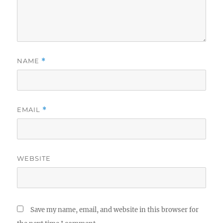
NAME
*
EMAIL
*
WEBSITE
Save my name, email, and website in this browser for