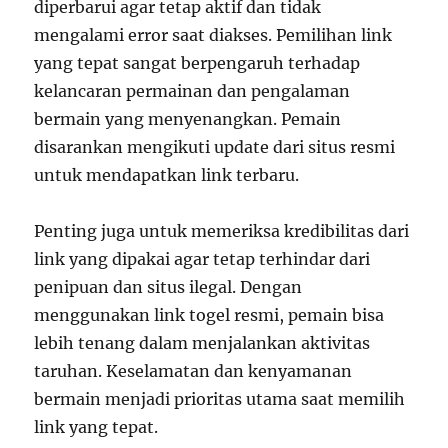
diperbarui agar tetap aktif dan tidak
mengalami error saat diakses. Pemilihan link
yang tepat sangat berpengaruh terhadap
kelancaran permainan dan pengalaman
bermain yang menyenangkan. Pemain
disarankan mengikuti update dari situs resmi
untuk mendapatkan link terbaru.
Penting juga untuk memeriksa kredibilitas dari
link yang dipakai agar tetap terhindar dari
penipuan dan situs ilegal. Dengan
menggunakan link togel resmi, pemain bisa
lebih tenang dalam menjalankan aktivitas
taruhan. Keselamatan dan kenyamanan
bermain menjadi prioritas utama saat memilih
link yang tepat.