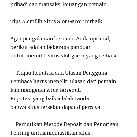
pribadi dan transaksi keuangan pemain.
Tips Memilih Situs Slot Gacor Terbaik
Agar pengalaman bermain Anda optimal,
berikut adalah beberapa panduan
untuk memilih situs slot gacor yang terbaik:
– Tinjau Reputasi dan Ulasan Pengguna
Pembaca harus meneliti ulasan dari pemain
lain mengenai situs tersebut.
Reputasi yang baik adalah tanda
bahwa situs tersebut dapat dipercaya.
– Perhatikan Metode Deposit dan Penarikan
Penting untuk memastikan situs