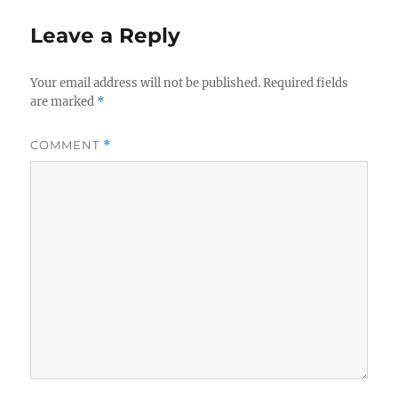
Leave a Reply
Your email address will not be published.
Required fields
are marked
*
COMMENT
*