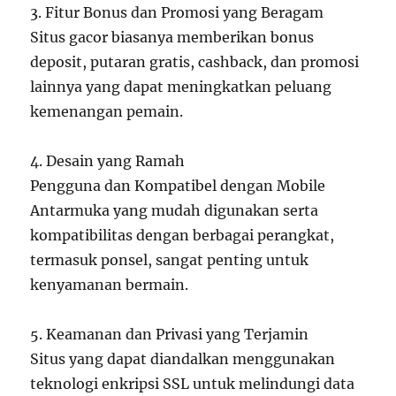
3. Fitur Bonus dan Promosi yang Beragam
Situs gacor biasanya memberikan bonus
deposit, putaran gratis, cashback, dan promosi
lainnya yang dapat meningkatkan peluang
kemenangan pemain.
4. Desain yang Ramah
Pengguna dan Kompatibel dengan Mobile
Antarmuka yang mudah digunakan serta
kompatibilitas dengan berbagai perangkat,
termasuk ponsel, sangat penting untuk
kenyamanan bermain.
5. Keamanan dan Privasi yang Terjamin
Situs yang dapat diandalkan menggunakan
teknologi enkripsi SSL untuk melindungi data