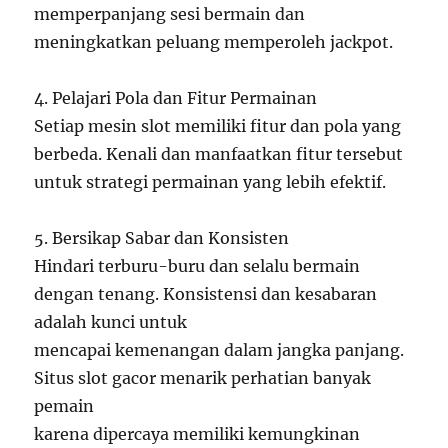
memperpanjang sesi bermain dan
meningkatkan peluang memperoleh jackpot.
4. Pelajari Pola dan Fitur Permainan
Setiap mesin slot memiliki fitur dan pola yang
berbeda. Kenali dan manfaatkan fitur tersebut
untuk strategi permainan yang lebih efektif.
5. Bersikap Sabar dan Konsisten
Hindari terburu-buru dan selalu bermain
dengan tenang. Konsistensi dan kesabaran
adalah kunci untuk
mencapai kemenangan dalam jangka panjang.
Situs slot gacor menarik perhatian banyak
pemain
karena dipercaya memiliki kemungkinan