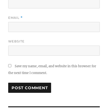
EMAIL
*
WEBSITE
Save my name, email, and website in this browser for
the next time I comment.