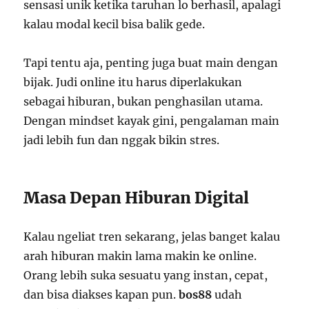
sensasi unik ketika taruhan lo berhasil, apalagi
kalau modal kecil bisa balik gede.
Tapi tentu aja, penting juga buat main dengan
bijak. Judi online itu harus diperlakukan
sebagai hiburan, bukan penghasilan utama.
Dengan mindset kayak gini, pengalaman main
jadi lebih fun dan nggak bikin stres.
Masa Depan Hiburan Digital
Kalau ngeliat tren sekarang, jelas banget kalau
arah hiburan makin lama makin ke online.
Orang lebih suka sesuatu yang instan, cepat,
dan bisa diakses kapan pun.
bos88
udah