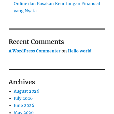
Online dan Rasakan Keuntungan Finansial
yang Nyata
Recent Comments
A WordPress Commenter
on
Hello world!
Archives
August 2026
July 2026
June 2026
May 2026