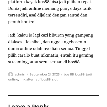
platform kayak
bos88
bisa jadi pilihan tepat.
Dunia
judi online
memang punya daya tarik
tersendiri, asal dijalani dengan santai dan
penuh kontrol.
Jadi, kalau lo lagi cari hiburan yang gampang
diakses, fleksibel, dan nggak ngebosenin,
dunia online udah nyediain semua. Tinggal
pilih cara lo buat nikmatin, entah itu gaming,
streaming, atau seru-seruan di
bos88
.
Author
Posted
Tags
admin
September 21, 2025
bos 88
,
bos88
,
judi
on
online
,
link alternatif bos88
,
slot
Leave a Reply