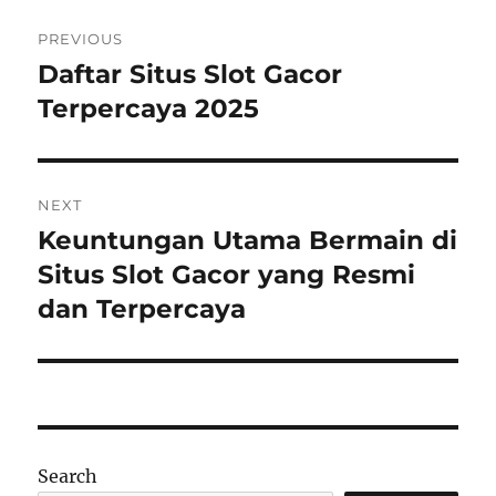
Post
PREVIOUS
navigation
Daftar Situs Slot Gacor
Previous
post:
Terpercaya 2025
NEXT
Keuntungan Utama Bermain di
Next
post:
Situs Slot Gacor yang Resmi
dan Terpercaya
Search