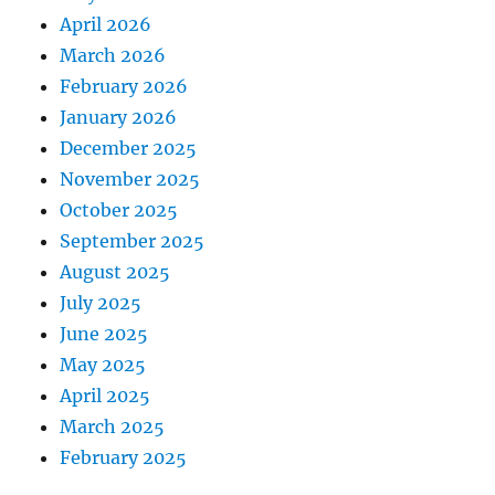
April 2026
March 2026
February 2026
January 2026
December 2025
November 2025
October 2025
September 2025
August 2025
July 2025
June 2025
May 2025
April 2025
March 2025
February 2025