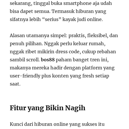
sekarang, tinggal buka smartphone aja udah
bisa dapet semua. Termasuk hiburan yang
sifatnya lebih “serius” kayak judi online.
Alasan utamanya simpel: praktis, fleksibel, dan
penuh pilihan. Nggak perlu keluar rumah,
nggak ribet mikirin dress code, cukup rebahan
sambil scroll.
bos88
paham banget tren ini,
makanya mereka hadir dengan platform yang
user-friendly plus konten yang fresh setiap
saat.
Fitur yang Bikin Nagih
Kunci dari hiburan online yang sukses itu