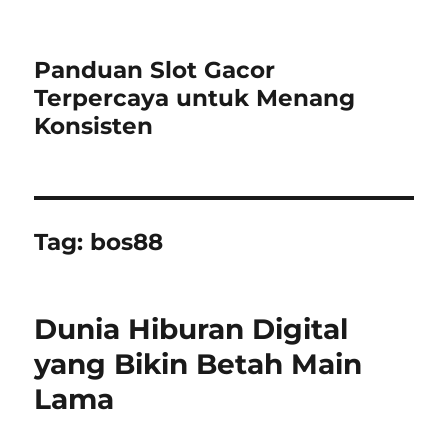
Panduan Slot Gacor
Terpercaya untuk Menang
Konsisten
Tag:
bos88
Dunia Hiburan Digital
yang Bikin Betah Main
Lama