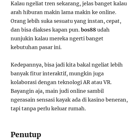
Kalau ngeliat tren sekarang, jelas banget kalau
arah hiburan makin lama makin ke online.
Orang lebih suka sesuatu yang instan, cepat,
dan bisa diakses kapan pun.
bos88
udah
nunjukin kalau mereka ngerti banget
kebutuhan pasar ini.
Kedepannya, bisa jadi kita bakal ngeliat lebih
banyak fitur interaktif, mungkin juga
kolaborasi dengan teknologi AR atau VR.
Bayangin aja, main judi online sambil
ngerasain sensasi kayak ada di kasino beneran,
tapi tanpa perlu keluar rumah.
Penutup