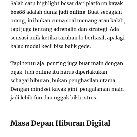
Salah satu highlight besar dari platform kayak
bos88
adalah dunia
judi online
. Buat sebagian
orang, ini bukan cuma soal menang atau kalah,
tapi juga tentang adrenalin dan strategi. Ada
sensasi unik ketika taruhan lo berhasil, apalagi
kalau modal kecil bisa balik gede.
Tapi tentu aja, penting juga buat main dengan
bijak. Judi online itu harus diperlakukan
sebagai hiburan, bukan penghasilan utama.
Dengan mindset kayak gini, pengalaman main
jadi lebih fun dan nggak bikin stres.
Masa Depan Hiburan Digital