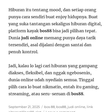
Hiburan itu tentang mood, dan setiap orang
punya cara sendiri buat enjoy hidupnya. Buat
yang suka tantangan sekaligus hiburan digital,
platform kayak
bos88
bisa jadi pilihan tepat.
Dunia
judi online
memang punya daya tarik
tersendiri, asal dijalani dengan santai dan
penuh kontrol.
Jadi, kalau lo lagi cari hiburan yang gampang
diakses, fleksibel, dan nggak ngebosenin,
dunia online udah nyediain semua. Tinggal
pilih cara lo buat nikmatin, entah itu gaming,
streaming, atau seru-seruan di
bos88
.
Posted
Tags
September 21, 2025
bos 88
,
bos88
,
judi online
,
link
on
on