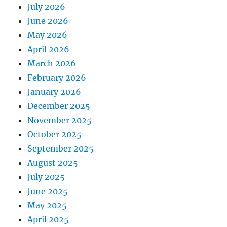
July 2026
June 2026
May 2026
April 2026
March 2026
February 2026
January 2026
December 2025
November 2025
October 2025
September 2025
August 2025
July 2025
June 2025
May 2025
April 2025