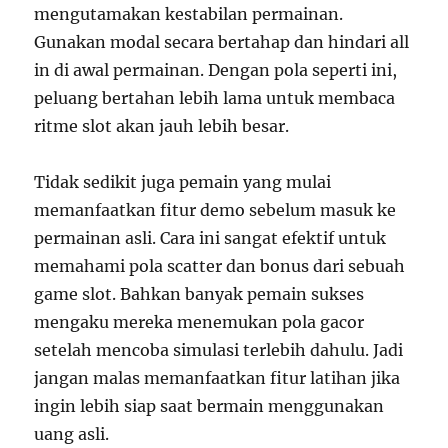
mengutamakan kestabilan permainan.
Gunakan modal secara bertahap dan hindari all
in di awal permainan. Dengan pola seperti ini,
peluang bertahan lebih lama untuk membaca
ritme slot akan jauh lebih besar.
Tidak sedikit juga pemain yang mulai
memanfaatkan fitur demo sebelum masuk ke
permainan asli. Cara ini sangat efektif untuk
memahami pola scatter dan bonus dari sebuah
game slot. Bahkan banyak pemain sukses
mengaku mereka menemukan pola gacor
setelah mencoba simulasi terlebih dahulu. Jadi
jangan malas memanfaatkan fitur latihan jika
ingin lebih siap saat bermain menggunakan
uang asli.