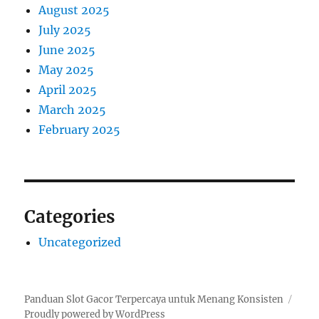
August 2025
July 2025
June 2025
May 2025
April 2025
March 2025
February 2025
Categories
Uncategorized
Panduan Slot Gacor Terpercaya untuk Menang Konsisten
Proudly powered by WordPress