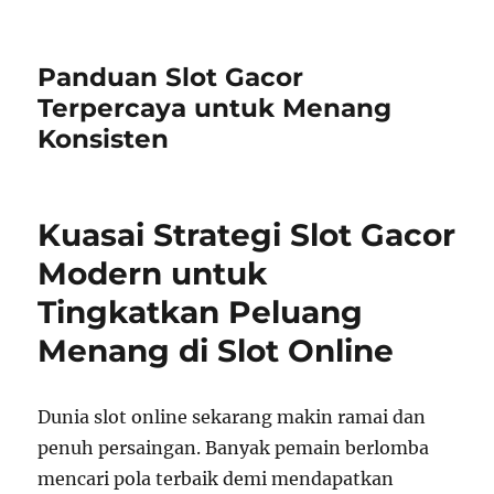
Panduan Slot Gacor
Terpercaya untuk Menang
Konsisten
Kuasai Strategi Slot Gacor
Modern untuk
Tingkatkan Peluang
Menang di Slot Online
Dunia slot online sekarang makin ramai dan
penuh persaingan. Banyak pemain berlomba
mencari pola terbaik demi mendapatkan