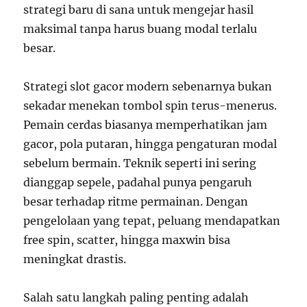
strategi baru di sana untuk mengejar hasil
maksimal tanpa harus buang modal terlalu
besar.
Strategi slot gacor modern sebenarnya bukan
sekadar menekan tombol spin terus-menerus.
Pemain cerdas biasanya memperhatikan jam
gacor, pola putaran, hingga pengaturan modal
sebelum bermain. Teknik seperti ini sering
dianggap sepele, padahal punya pengaruh
besar terhadap ritme permainan. Dengan
pengelolaan yang tepat, peluang mendapatkan
free spin, scatter, hingga maxwin bisa
meningkat drastis.
Salah satu langkah paling penting adalah