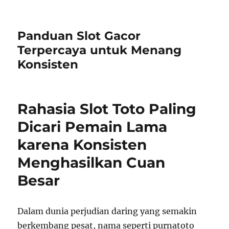
Panduan Slot Gacor
Terpercaya untuk Menang
Konsisten
Rahasia Slot Toto Paling
Dicari Pemain Lama
karena Konsisten
Menghasilkan Cuan
Besar
Dalam dunia perjudian daring yang semakin
berkembang pesat, nama seperti purnatoto