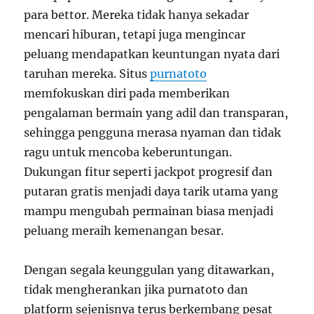
para bettor. Mereka tidak hanya sekadar
mencari hiburan, tetapi juga mengincar
peluang mendapatkan keuntungan nyata dari
taruhan mereka. Situs
purnatoto
memfokuskan diri pada memberikan
pengalaman bermain yang adil dan transparan,
sehingga pengguna merasa nyaman dan tidak
ragu untuk mencoba keberuntungan.
Dukungan fitur seperti jackpot progresif dan
putaran gratis menjadi daya tarik utama yang
mampu mengubah permainan biasa menjadi
peluang meraih kemenangan besar.
Dengan segala keunggulan yang ditawarkan,
tidak mengherankan jika purnatoto dan
platform sejenisnya terus berkembang pesat