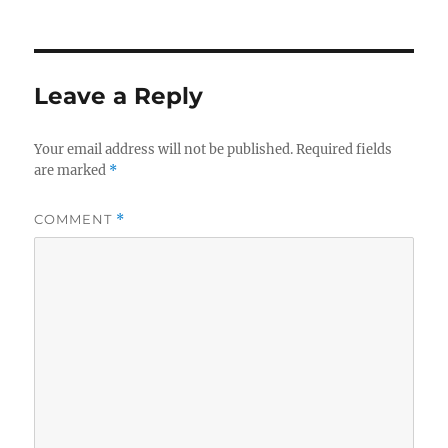
Leave a Reply
Your email address will not be published.
Required fields
are marked
*
COMMENT
*