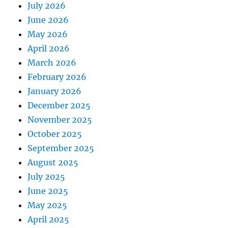
July 2026
June 2026
May 2026
April 2026
March 2026
February 2026
January 2026
December 2025
November 2025
October 2025
September 2025
August 2025
July 2025
June 2025
May 2025
April 2025