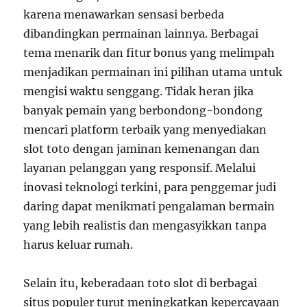
karena menawarkan sensasi berbeda
dibandingkan permainan lainnya. Berbagai
tema menarik dan fitur bonus yang melimpah
menjadikan permainan ini pilihan utama untuk
mengisi waktu senggang. Tidak heran jika
banyak pemain yang berbondong-bondong
mencari platform terbaik yang menyediakan
slot toto dengan jaminan kemenangan dan
layanan pelanggan yang responsif. Melalui
inovasi teknologi terkini, para penggemar judi
daring dapat menikmati pengalaman bermain
yang lebih realistis dan mengasyikkan tanpa
harus keluar rumah.
Selain itu, keberadaan toto slot di berbagai
situs populer turut meningkatkan kepercayaan