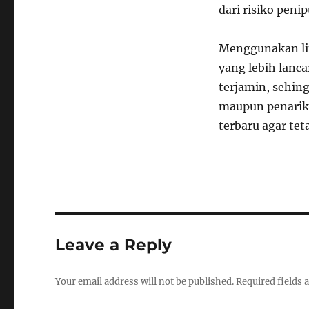
dari risiko peni
Menggunakan li
yang lebih lanc
terjamin, sehin
maupun penarika
terbaru agar tet
Leave a Reply
Your email address will not be published.
Required fields