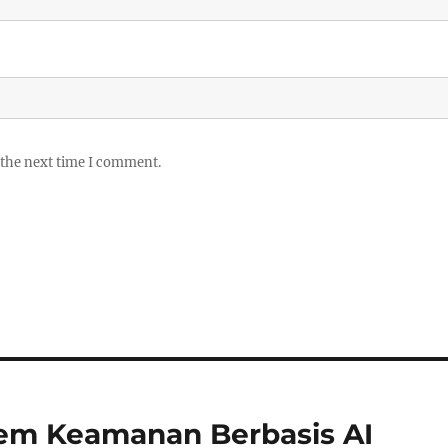
 the next time I comment.
tem Keamanan Berbasis AI