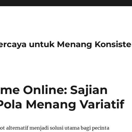
percaya untuk Menang Konsist
ame Online: Sajian
ola Menang Variatif
ot alternatif menjadi solusi utama bagi pecinta