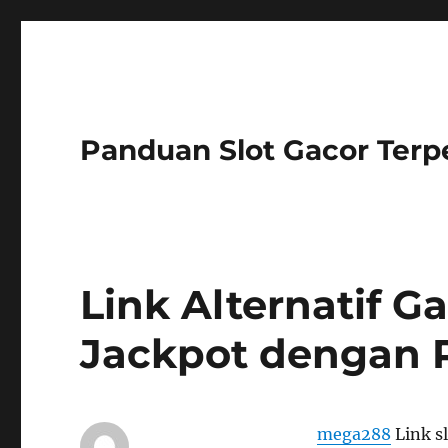
Panduan Slot Gacor Ter
Link Alternatif G
Jackpot dengan P
mega288
Link sl