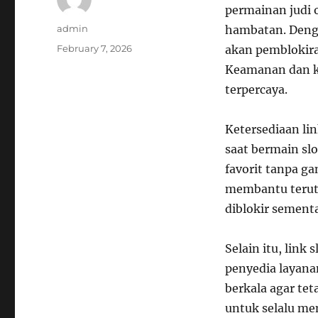
permainan judi o
Author
admin
hambatan. Denga
Posted
February 7, 2026
akan pemblokira
on
Keamanan dan ke
terpercaya.
Ketersediaan li
saat bermain sl
favorit tanpa g
membantu terut
diblokir sement
Selain itu, link 
penyedia layana
berkala agar te
untuk selalu me