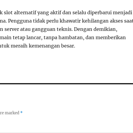
k slot alternatif yang aktif dan selalu diperbarui menjadi
a. Pengguna tidak perlu khawatir kehilangan akses saa
n server atau gangguan teknis. Dengan demikian,
main tetap lancar, tanpa hambatan, dan memberikan
ntuk meraih kemenangan besar.
 are marked
*