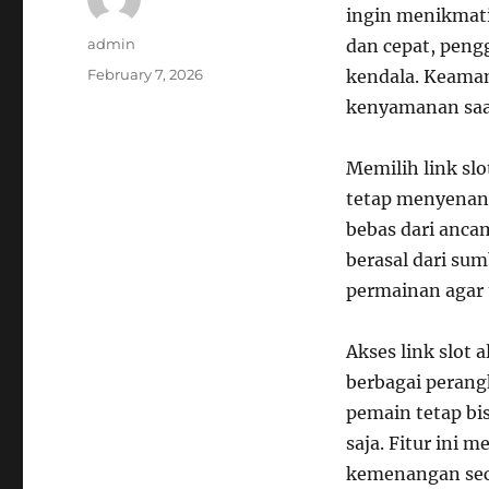
ingin menikmat
Author
admin
dan cepat, peng
Posted
February 7, 2026
kendala. Keaman
on
kenyamanan saat
Memilih link sl
tetap menyenan
bebas dari anca
berasal dari su
permainan agar t
Akses link slot a
berbagai perang
pemain tetap bi
saja. Fitur ini
kemenangan sec