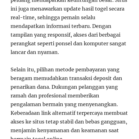
peluang mendapatkan keuntungan besar. Situs
ini juga menawarkan update hasil togel secara
real-time, sehingga pemain selalu
mendapatkan informasi terbaru. Dengan
tampilan yang responsif, akses dari berbagai
perangkat seperti ponsel dan komputer sangat
lancar dan nyaman.
Selain itu, pilihan metode pembayaran yang
beragam memudahkan transaksi deposit dan
penarikan dana. Dukungan pelanggan yang
ramah dan profesional memberikan
pengalaman bermain yang menyenangkan.
Keberadaan link alternatif terpercaya membuat
akses ke situs tetap stabil dan bebas gangguan,
menjamin kenyamanan dan keamanan saat