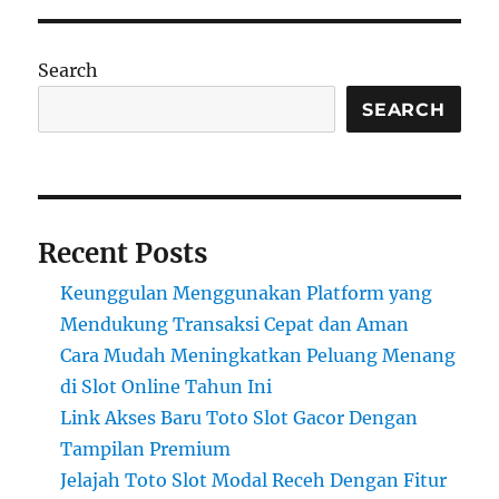
Search
SEARCH
Recent Posts
Keunggulan Menggunakan Platform yang
Mendukung Transaksi Cepat dan Aman
Cara Mudah Meningkatkan Peluang Menang
di Slot Online Tahun Ini
Link Akses Baru Toto Slot Gacor Dengan
Tampilan Premium
Jelajah Toto Slot Modal Receh Dengan Fitur