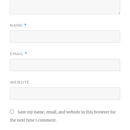
NAME
*
EMAIL
*
WEBSITE
Save my name, email, and website in this browser for
the next time I comment.