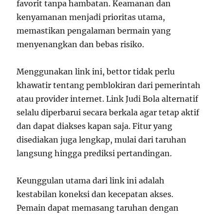
favorit tanpa hambatan. Keamanan dan
kenyamanan menjadi prioritas utama,
memastikan pengalaman bermain yang
menyenangkan dan bebas risiko.
Menggunakan link ini, bettor tidak perlu
khawatir tentang pemblokiran dari pemerintah
atau provider internet. Link Judi Bola alternatif
selalu diperbarui secara berkala agar tetap aktif
dan dapat diakses kapan saja. Fitur yang
disediakan juga lengkap, mulai dari taruhan
langsung hingga prediksi pertandingan.
Keunggulan utama dari link ini adalah
kestabilan koneksi dan kecepatan akses.
Pemain dapat memasang taruhan dengan