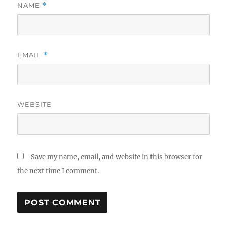
NAME
*
EMAIL
*
WEBSITE
Save my name, email, and website in this browser for
the next time I comment.