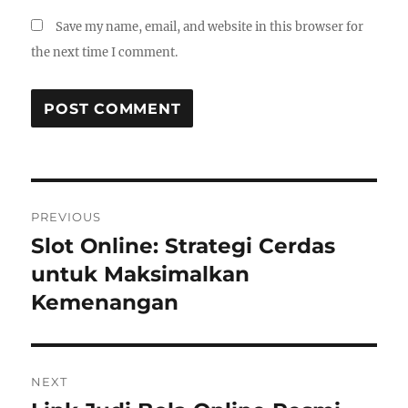
Save my name, email, and website in this browser for
the next time I comment.
Post
PREVIOUS
navigation
Slot Online: Strategi Cerdas
Previous
post:
untuk Maksimalkan
Kemenangan
NEXT