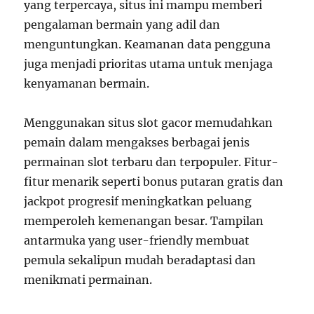
yang terpercaya, situs ini mampu memberi
pengalaman bermain yang adil dan
menguntungkan. Keamanan data pengguna
juga menjadi prioritas utama untuk menjaga
kenyamanan bermain.
Menggunakan situs slot gacor memudahkan
pemain dalam mengakses berbagai jenis
permainan slot terbaru dan terpopuler. Fitur-
fitur menarik seperti bonus putaran gratis dan
jackpot progresif meningkatkan peluang
memperoleh kemenangan besar. Tampilan
antarmuka yang user-friendly membuat
pemula sekalipun mudah beradaptasi dan
menikmati permainan.