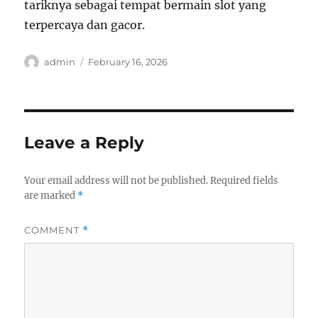
tariknya sebagai tempat bermain slot yang
terpercaya dan gacor.
Author
Posted
admin
February 16, 2026
on
Leave a Reply
Your email address will not be published.
Required fields
are marked
*
COMMENT
*