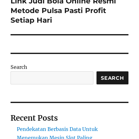
Link Judi Bola Online Resmi
Next
post:
Metode Pulsa Pasti Profit
Setiap Hari
Search
SEARCH
Recent Posts
Pendekatan Berbasis Data Untuk
Menemukan Mesin Slot Paling