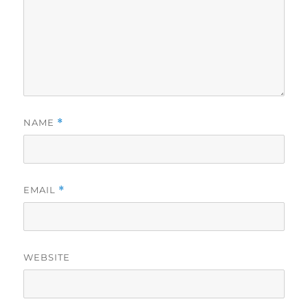
NAME
*
EMAIL
*
WEBSITE