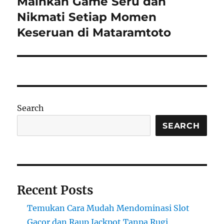
Mainkan Game Seru dan
Next
post:
Nikmati Setiap Momen
Keseruan di Mataramtoto
Search
SEARCH
Recent Posts
Temukan Cara Mudah Mendominasi Slot
Gacor dan Raup Jackpot Tanpa Rugi