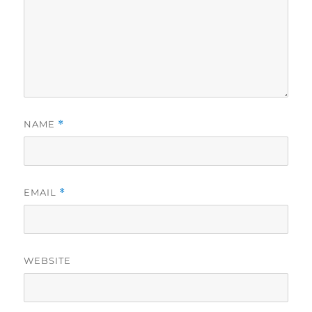
NAME
*
EMAIL
*
WEBSITE