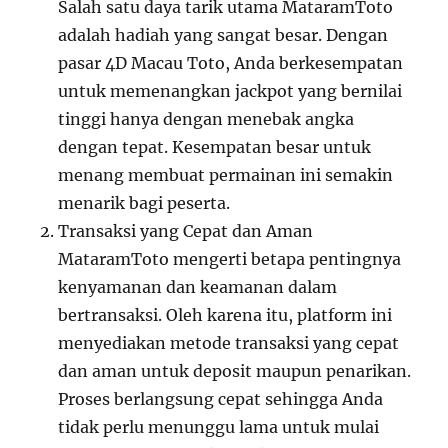
Salah satu daya tarik utama MataramToto
adalah hadiah yang sangat besar. Dengan
pasar 4D Macau Toto, Anda berkesempatan
untuk memenangkan jackpot yang bernilai
tinggi hanya dengan menebak angka
dengan tepat. Kesempatan besar untuk
menang membuat permainan ini semakin
menarik bagi peserta.
Transaksi yang Cepat dan Aman
MataramToto mengerti betapa pentingnya
kenyamanan dan keamanan dalam
bertransaksi. Oleh karena itu, platform ini
menyediakan metode transaksi yang cepat
dan aman untuk deposit maupun penarikan.
Proses berlangsung cepat sehingga Anda
tidak perlu menunggu lama untuk mulai