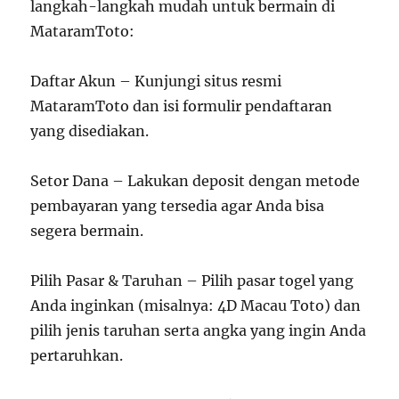
langkah-langkah mudah untuk bermain di
MataramToto:
Daftar Akun – Kunjungi situs resmi
MataramToto dan isi formulir pendaftaran
yang disediakan.
Setor Dana – Lakukan deposit dengan metode
pembayaran yang tersedia agar Anda bisa
segera bermain.
Pilih Pasar & Taruhan – Pilih pasar togel yang
Anda inginkan (misalnya: 4D Macau Toto) dan
pilih jenis taruhan serta angka yang ingin Anda
pertaruhkan.