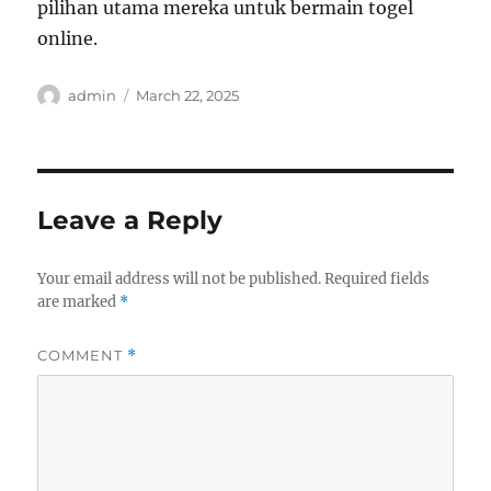
pilihan utama mereka untuk bermain togel
online.
Author
Posted
admin
March 22, 2025
on
Leave a Reply
Your email address will not be published.
Required fields
are marked
*
COMMENT
*