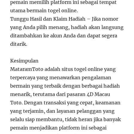
pemain memilih platform ini sebagai tempat
utama bermain togel online.
Tunggu Hasil dan Klaim Hadiah – Jika nomor
yang Anda pilih menang, hadiah akan langsung
ditambahkan ke akun Anda dan dapat segera
ditarik.
Kesimpulan
MataramToto adalah situs togel online yang
terpercaya yang menawarkan pengalaman
bermain yang terbaik dengan berbagai hadiah
menarik, terutama dari pasaran 4D Macau
Toto. Dengan transaksi yang cepat, keamanan
yang terjamin, dan layanan pelanggan yang
selalu siap membantu, tidak heran jika banyak
pemain menjadikan platform ini sebagai