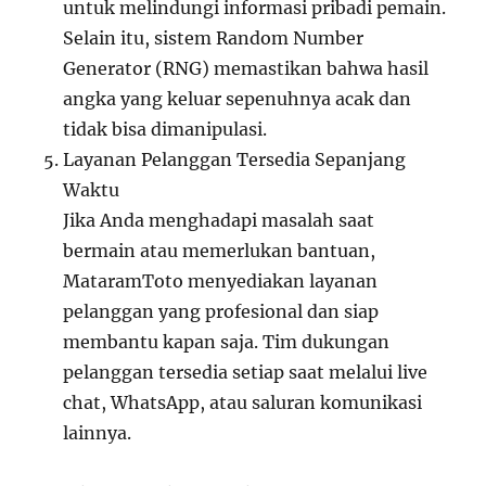
untuk melindungi informasi pribadi pemain.
Selain itu, sistem Random Number
Generator (RNG) memastikan bahwa hasil
angka yang keluar sepenuhnya acak dan
tidak bisa dimanipulasi.
Layanan Pelanggan Tersedia Sepanjang
Waktu
Jika Anda menghadapi masalah saat
bermain atau memerlukan bantuan,
MataramToto menyediakan layanan
pelanggan yang profesional dan siap
membantu kapan saja. Tim dukungan
pelanggan tersedia setiap saat melalui live
chat, WhatsApp, atau saluran komunikasi
lainnya.