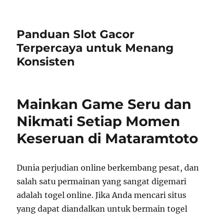
Panduan Slot Gacor
Terpercaya untuk Menang
Konsisten
Mainkan Game Seru dan
Nikmati Setiap Momen
Keseruan di Mataramtoto
Dunia perjudian online berkembang pesat, dan
salah satu permainan yang sangat digemari
adalah togel online. Jika Anda mencari situs
yang dapat diandalkan untuk bermain togel