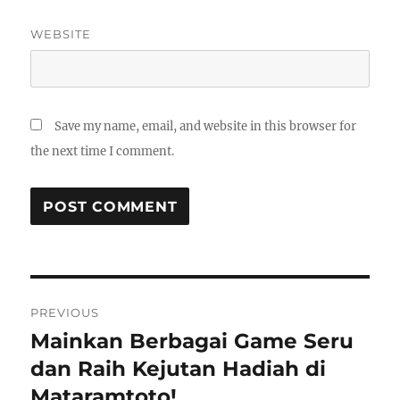
WEBSITE
Save my name, email, and website in this browser for
the next time I comment.
Post
PREVIOUS
navigation
Mainkan Berbagai Game Seru
Previous
post:
dan Raih Kejutan Hadiah di
Mataramtoto!