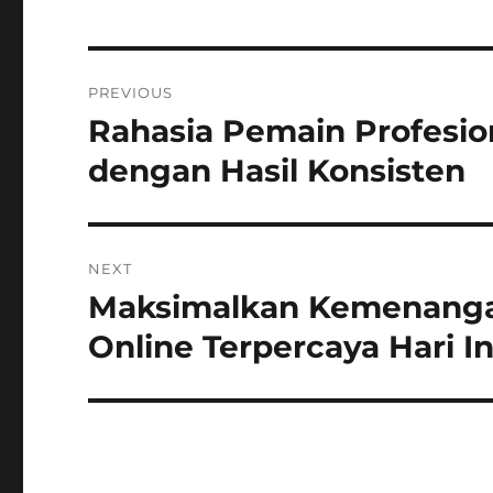
Post
PREVIOUS
navigation
Rahasia Pemain Profesio
Previous
post:
dengan Hasil Konsisten
NEXT
Maksimalkan Kemenanga
Next
post:
Online Terpercaya Hari In