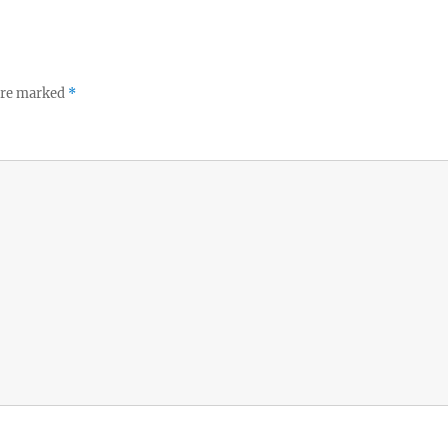
 are marked
*