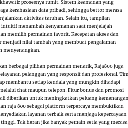
u khawatir prosesnya rumit. Sistem keamanan yang
aga kerahasiaan data pribadi, sehingga bettor merasa
alankan aktivitas taruhan. Selain itu, tampilan
 intuitif menambah kenyamanan saat menjelajah
an memilih permainan favorit. Kecepatan akses dan
er menjadi nilai tambah yang membuat pengalaman
in menyenangkan.
an berbagai pilihan permainan menarik, Raja800 juga
pelayanan pelanggan yang responsif dan profesional. Ti
siap membantu setiap kendala yang mungkin dihadapi
melalui chat maupun telepon. Fitur bonus dan promosi
kali diberikan untuk meningkatkan peluang kemenanga
aan raja 800 sebagai platform terpercaya membuktikan
nyediakan layanan terbaik serta menjaga kepercayaan
 tinggi. Tak heran jika banyak pemain setia yang merasa