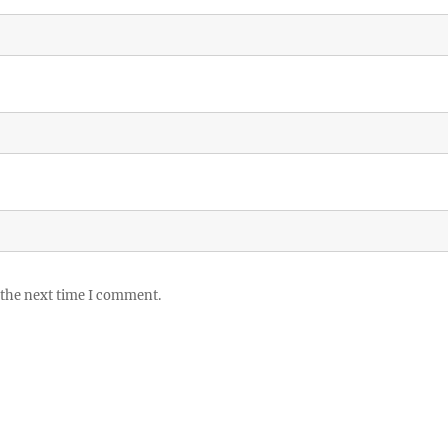
 the next time I comment.