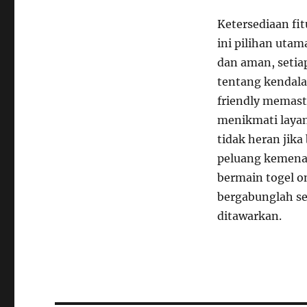
Ketersediaan fi
ini pilihan uta
dan aman, setia
tentang kendala 
friendly memasti
menikmati layan
tidak heran jik
peluang kemenan
bermain togel 
bergabunglah se
ditawarkan.