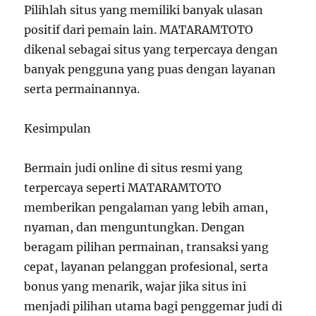
Pilihlah situs yang memiliki banyak ulasan
positif dari pemain lain. MATARAMTOTO
dikenal sebagai situs yang terpercaya dengan
banyak pengguna yang puas dengan layanan
serta permainannya.
Kesimpulan
Bermain judi online di situs resmi yang
terpercaya seperti MATARAMTOTO
memberikan pengalaman yang lebih aman,
nyaman, dan menguntungkan. Dengan
beragam pilihan permainan, transaksi yang
cepat, layanan pelanggan profesional, serta
bonus yang menarik, wajar jika situs ini
menjadi pilihan utama bagi penggemar judi di