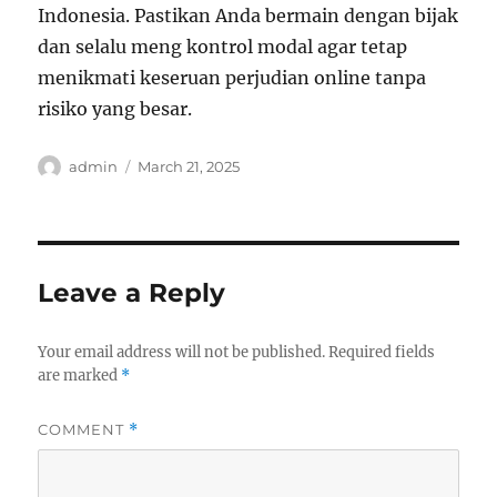
Indonesia. Pastikan Anda bermain dengan bijak
dan selalu meng kontrol modal agar tetap
menikmati keseruan perjudian online tanpa
risiko yang besar.
Author
Posted
admin
March 21, 2025
on
Leave a Reply
Your email address will not be published.
Required fields
are marked
*
COMMENT
*