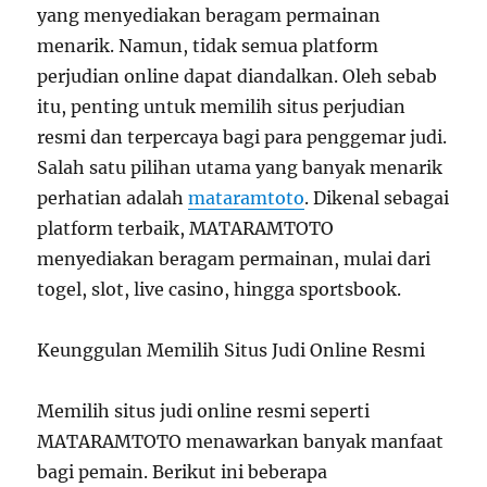
yang menyediakan beragam permainan
menarik. Namun, tidak semua platform
perjudian online dapat diandalkan. Oleh sebab
itu, penting untuk memilih situs perjudian
resmi dan terpercaya bagi para penggemar judi.
Salah satu pilihan utama yang banyak menarik
perhatian adalah
mataramtoto
. Dikenal sebagai
platform terbaik, MATARAMTOTO
menyediakan beragam permainan, mulai dari
togel, slot, live casino, hingga sportsbook.
Keunggulan Memilih Situs Judi Online Resmi
Memilih situs judi online resmi seperti
MATARAMTOTO menawarkan banyak manfaat
bagi pemain. Berikut ini beberapa