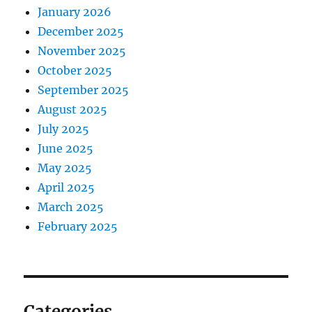
January 2026
December 2025
November 2025
October 2025
September 2025
August 2025
July 2025
June 2025
May 2025
April 2025
March 2025
February 2025
Categories