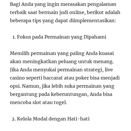
Bagi Anda yang ingin merasakan pengalaman
terbaik saat bermain judi online, berikut adalah
beberapa tips yang dapat diimplementasikan:
Fokus pada Permainan yang Dipahami
Memilih permainan yang paling Anda kuasai
akan meningkatkan peluang untuk menang.
Jika Anda menyukai permainan strategi, live
casino seperti baccarat atau poker bisa menjadi
opsi. Namun, jika lebih suka permainan yang
bergantung pada keberuntungan, Anda bisa
mencoba slot atau togel.
Kelola Modal dengan Hati-hati