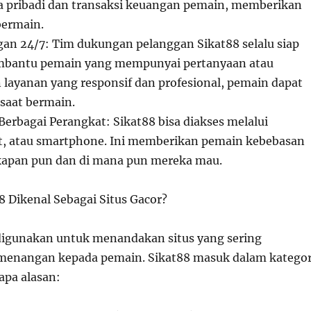
a pribadi dan transaksi keuangan pemain, memberikan
bermain.
an 24/7: Tim dukungan pelanggan Sikat88 selalu siap
mbantu pemain yang mempunyai pertanyaan atau
 layanan yang responsif dan profesional, pemain dapat
saat bermain.
Berbagai Perangkat: Sikat88 bisa diakses melalui
t, atau smartphone. Ini memberikan pemain kebebasan
kapan pun dan di mana pun mereka mau.
 Dikenal Sebagai Situs Gacor?
 digunakan untuk menandakan situs yang sering
enangan kepada pemain. Sikat88 masuk dalam kategor
apa alasan: