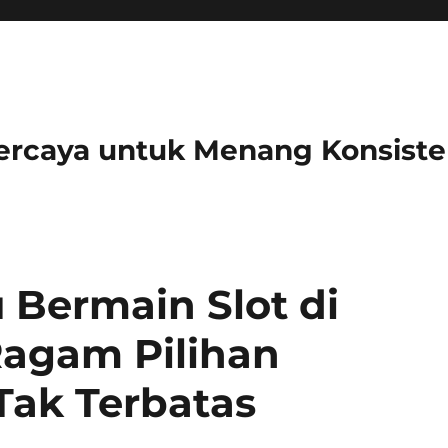
percaya untuk Menang Konsist
Bermain Slot di
Ragam Pilihan
Tak Terbatas