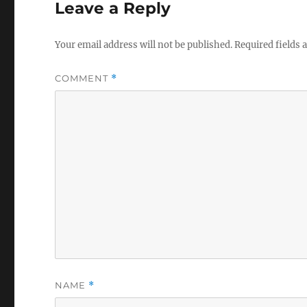
Leave a Reply
Your email address will not be published.
Required fields
COMMENT
*
NAME
*