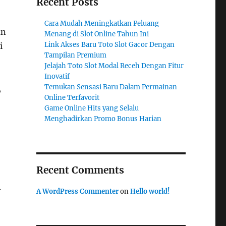
Recent Posts
Cara Mudah Meningkatkan Peluang
an
Menang di Slot Online Tahun Ini
Link Akses Baru Toto Slot Gacor Dengan
i
Tampilan Premium
Jelajah Toto Slot Modal Receh Dengan Fitur
Inovatif
Temukan Sensasi Baru Dalam Permainan
,
Online Terfavorit
Game Online Hits yang Selalu
Menghadirkan Promo Bonus Harian
Recent Comments
.
A WordPress Commenter
on
Hello world!