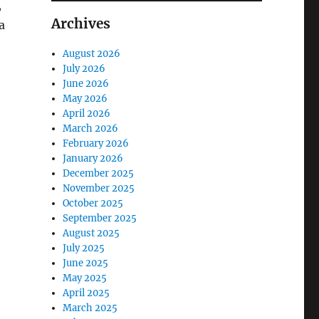
,
Archives
a
August 2026
July 2026
June 2026
May 2026
April 2026
March 2026
February 2026
January 2026
December 2025
November 2025
October 2025
September 2025
August 2025
July 2025
June 2025
May 2025
April 2025
March 2025