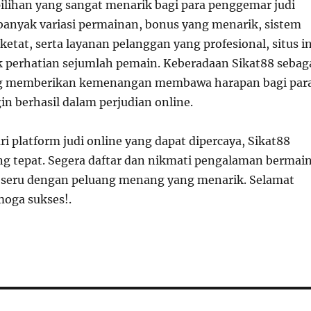
pilihan yang sangat menarik bagi para penggemar judi
banyak variasi permainan, bonus yang menarik, sistem
tat, serta layanan pelanggan yang profesional, situs in
k perhatian sejumlah pemain. Keberadaan Sikat88 sebag
ing memberikan kemenangan membawa harapan bagi par
n berhasil dalam perjudian online.
i platform judi online yang dapat dipercaya, Sikat88
ang tepat. Segera daftar dan nikmati pengalaman bermai
g seru dengan peluang menang yang menarik. Selamat
oga sukses!.