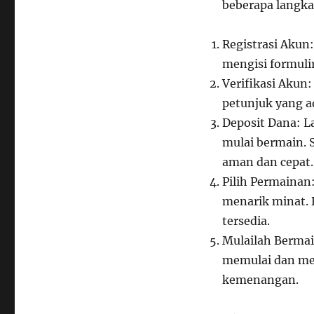
beberapa langk
Registrasi Akun
mengisi formuli
Verifikasi Akun:
petunjuk yang a
Deposit Dana: L
mulai bermain. 
aman dan cepat.
Pilih Permainan:
menarik minat. 
tersedia.
Mulailah Bermai
memulai dan me
kemenangan.