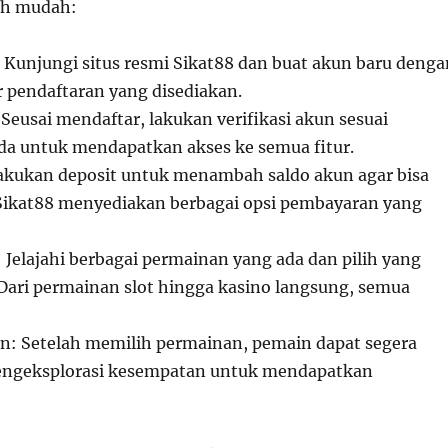
ah mudah:
: Kunjungi situs resmi Sikat88 dan buat akun baru denga
r pendaftaran yang disediakan.
 Seusai mendaftar, lakukan verifikasi akun sesuai
da untuk mendapatkan akses ke semua fitur.
akukan deposit untuk menambah saldo akun agar bisa
Sikat88 menyediakan berbagai opsi pembayaran yang
 Jelajahi berbagai permainan yang ada dan pilih yang
Dari permainan slot hingga kasino langsung, semua
n: Setelah memilih permainan, pemain dapat segera
ngeksplorasi kesempatan untuk mendapatkan