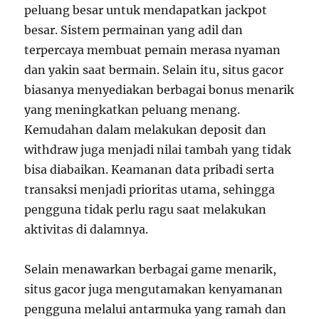
peluang besar untuk mendapatkan jackpot
besar. Sistem permainan yang adil dan
terpercaya membuat pemain merasa nyaman
dan yakin saat bermain. Selain itu, situs gacor
biasanya menyediakan berbagai bonus menarik
yang meningkatkan peluang menang.
Kemudahan dalam melakukan deposit dan
withdraw juga menjadi nilai tambah yang tidak
bisa diabaikan. Keamanan data pribadi serta
transaksi menjadi prioritas utama, sehingga
pengguna tidak perlu ragu saat melakukan
aktivitas di dalamnya.
Selain menawarkan berbagai game menarik,
situs gacor juga mengutamakan kenyamanan
pengguna melalui antarmuka yang ramah dan