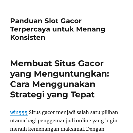
Panduan Slot Gacor
Terpercaya untuk Menang
Konsisten
Membuat Situs Gacor
yang Menguntungkan:
Cara Menggunakan
Strategi yang Tepat
win555
Situs gacor menjadi salah satu pilihan
utama bagi penggemar judi online yang ingin
meraih kemenangan maksimal. Dengan