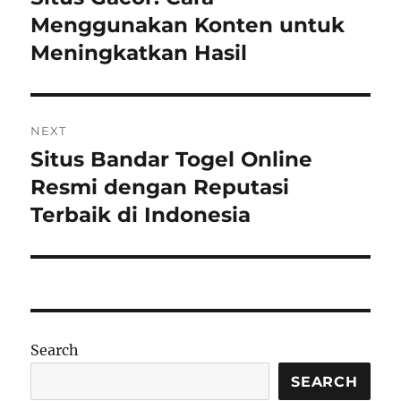
post:
Menggunakan Konten untuk
Meningkatkan Hasil
NEXT
Situs Bandar Togel Online
Next
post:
Resmi dengan Reputasi
Terbaik di Indonesia
Search
SEARCH