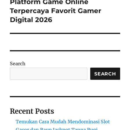
Platform Game Online
Next
post:
Terpercaya Favorit Gamer
Digital 2026
Search
SEARCH
Recent Posts
Temukan Cara Mudah Mendominasi Slot
Gacor dan Raup Jackpot Tanpa Rugi