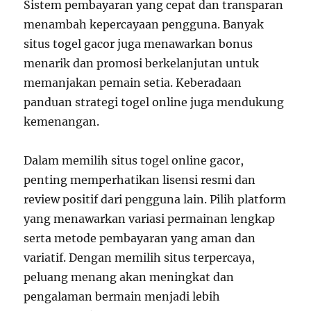
Sistem pembayaran yang cepat dan transparan
menambah kepercayaan pengguna. Banyak
situs togel gacor juga menawarkan bonus
menarik dan promosi berkelanjutan untuk
memanjakan pemain setia. Keberadaan
panduan strategi togel online juga mendukung
kemenangan.
Dalam memilih situs togel online gacor,
penting memperhatikan lisensi resmi dan
review positif dari pengguna lain. Pilih platform
yang menawarkan variasi permainan lengkap
serta metode pembayaran yang aman dan
variatif. Dengan memilih situs terpercaya,
peluang menang akan meningkat dan
pengalaman bermain menjadi lebih