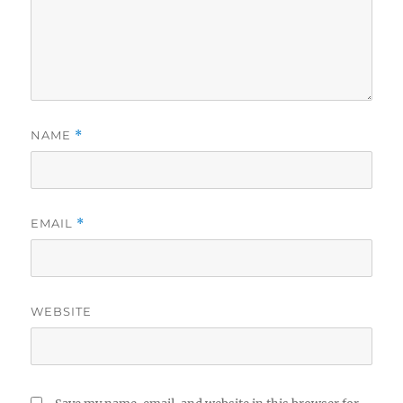
NAME
*
EMAIL
*
WEBSITE