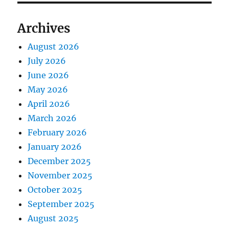
Archives
August 2026
July 2026
June 2026
May 2026
April 2026
March 2026
February 2026
January 2026
December 2025
November 2025
October 2025
September 2025
August 2025