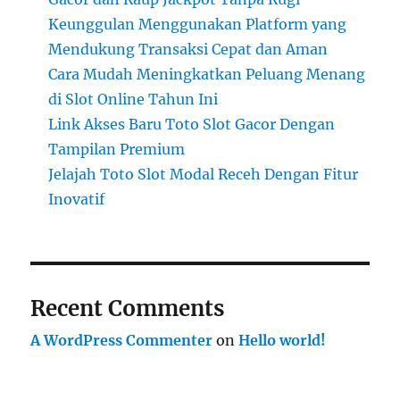
Keunggulan Menggunakan Platform yang
Mendukung Transaksi Cepat dan Aman
Cara Mudah Meningkatkan Peluang Menang
di Slot Online Tahun Ini
Link Akses Baru Toto Slot Gacor Dengan
Tampilan Premium
Jelajah Toto Slot Modal Receh Dengan Fitur
Inovatif
Recent Comments
A WordPress Commenter
on
Hello world!