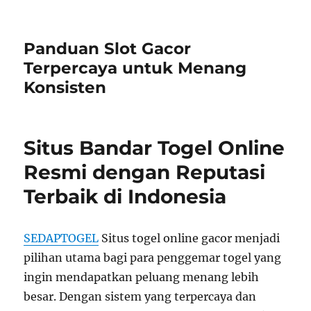
Panduan Slot Gacor
Terpercaya untuk Menang
Konsisten
Situs Bandar Togel Online
Resmi dengan Reputasi
Terbaik di Indonesia
SEDAPTOGEL
Situs togel online gacor menjadi
pilihan utama bagi para penggemar togel yang
ingin mendapatkan peluang menang lebih
besar. Dengan sistem yang terpercaya dan