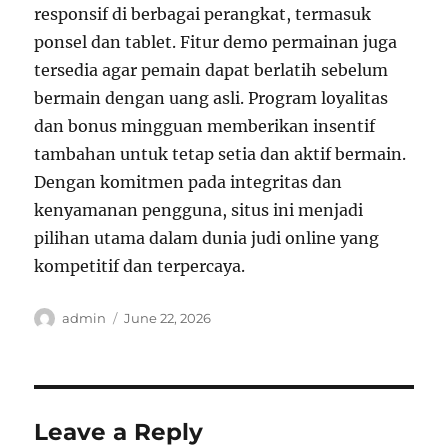
responsif di berbagai perangkat, termasuk
ponsel dan tablet. Fitur demo permainan juga
tersedia agar pemain dapat berlatih sebelum
bermain dengan uang asli. Program loyalitas
dan bonus mingguan memberikan insentif
tambahan untuk tetap setia dan aktif bermain.
Dengan komitmen pada integritas dan
kenyamanan pengguna, situs ini menjadi
pilihan utama dalam dunia judi online yang
kompetitif dan terpercaya.
Author
Posted
admin
June 22, 2026
on
Leave a Reply