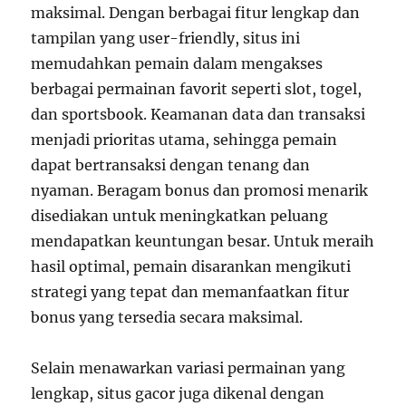
maksimal. Dengan berbagai fitur lengkap dan
tampilan yang user-friendly, situs ini
memudahkan pemain dalam mengakses
berbagai permainan favorit seperti slot, togel,
dan sportsbook. Keamanan data dan transaksi
menjadi prioritas utama, sehingga pemain
dapat bertransaksi dengan tenang dan
nyaman. Beragam bonus dan promosi menarik
disediakan untuk meningkatkan peluang
mendapatkan keuntungan besar. Untuk meraih
hasil optimal, pemain disarankan mengikuti
strategi yang tepat dan memanfaatkan fitur
bonus yang tersedia secara maksimal.
Selain menawarkan variasi permainan yang
lengkap, situs gacor juga dikenal dengan