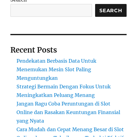
SEARCH
Recent Posts
Pendekatan Berbasis Data Untuk
Menemukan Mesin Slot Paling
Menguntungkan
Strategi Bermain Dengan Fokus Untuk
Meningkatkan Peluang Menang
Jangan Ragu Coba Peruntungan di Slot
Online dan Rasakan Keuntungan Finansial
yang Nyata
Cara Mudah dan Cepat Menang Besar di Slot