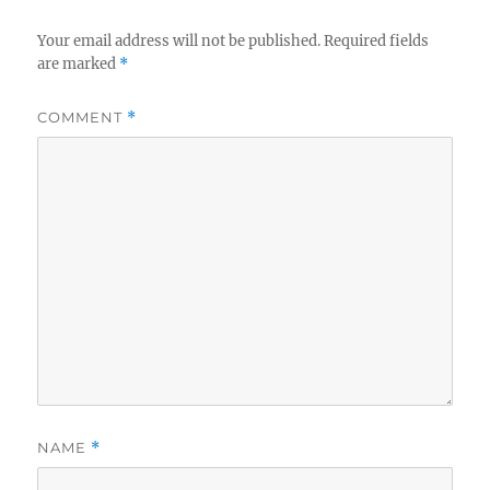
Your email address will not be published.
Required fields
are marked
*
COMMENT
*
NAME
*