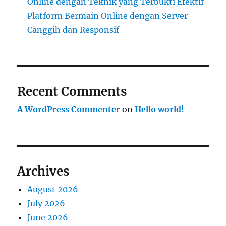
Online dengan Teknik yang Terbukti Efektif
Platform Bermain Online dengan Server
Canggih dan Responsif
Recent Comments
A WordPress Commenter
on
Hello world!
Archives
August 2026
July 2026
June 2026