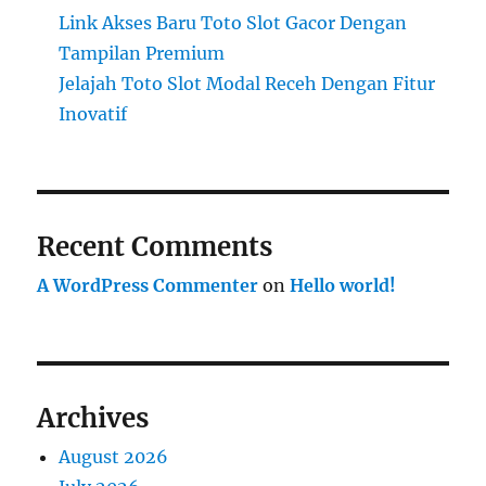
Link Akses Baru Toto Slot Gacor Dengan
Tampilan Premium
Jelajah Toto Slot Modal Receh Dengan Fitur
Inovatif
Recent Comments
A WordPress Commenter
on
Hello world!
Archives
August 2026