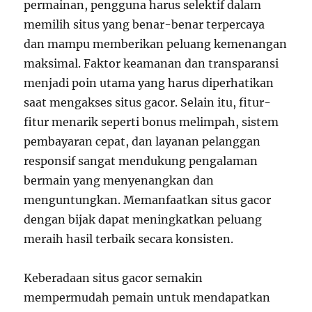
permainan, pengguna harus selektif dalam
memilih situs yang benar-benar terpercaya
dan mampu memberikan peluang kemenangan
maksimal. Faktor keamanan dan transparansi
menjadi poin utama yang harus diperhatikan
saat mengakses situs gacor. Selain itu, fitur-
fitur menarik seperti bonus melimpah, sistem
pembayaran cepat, dan layanan pelanggan
responsif sangat mendukung pengalaman
bermain yang menyenangkan dan
menguntungkan. Memanfaatkan situs gacor
dengan bijak dapat meningkatkan peluang
meraih hasil terbaik secara konsisten.
Keberadaan situs gacor semakin
mempermudah pemain untuk mendapatkan