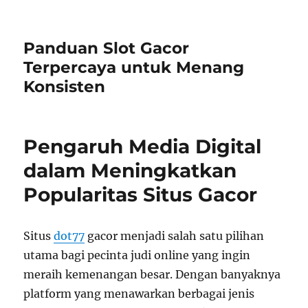
Panduan Slot Gacor
Terpercaya untuk Menang
Konsisten
Pengaruh Media Digital
dalam Meningkatkan
Popularitas Situs Gacor
Situs
dot77
gacor menjadi salah satu pilihan
utama bagi pecinta judi online yang ingin
meraih kemenangan besar. Dengan banyaknya
platform yang menawarkan berbagai jenis