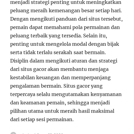
menjadi strategi penting untuk meningkatkan
peluang meraih kemenangan besar setiap hari.
Dengan mengikuti panduan dari situs tersebut,
pemain dapat memahami pola permainan dan
peluang terbaik yang tersedia. Selain itu,
penting untuk mengelola modal dengan bijak
serta tidak terlalu serakah saat bermain.
Disiplin dalam mengikuti aturan dan strategi
dari situs gacor akan membantu menjaga
kestabilan keuangan dan memperpanjang
pengalaman bermain. Situs gacor yang
terpercaya selalu mengutamakan kenyamanan
dan keamanan pemain, sehingga menjadi
pilihan utama untuk meraih hasil maksimal
dari setiap sesi permainan.