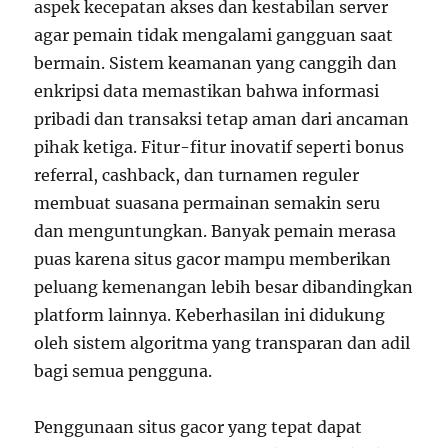
aspek kecepatan akses dan kestabilan server
agar pemain tidak mengalami gangguan saat
bermain. Sistem keamanan yang canggih dan
enkripsi data memastikan bahwa informasi
pribadi dan transaksi tetap aman dari ancaman
pihak ketiga. Fitur-fitur inovatif seperti bonus
referral, cashback, dan turnamen reguler
membuat suasana permainan semakin seru
dan menguntungkan. Banyak pemain merasa
puas karena situs gacor mampu memberikan
peluang kemenangan lebih besar dibandingkan
platform lainnya. Keberhasilan ini didukung
oleh sistem algoritma yang transparan dan adil
bagi semua pengguna.
Penggunaan situs gacor yang tepat dapat