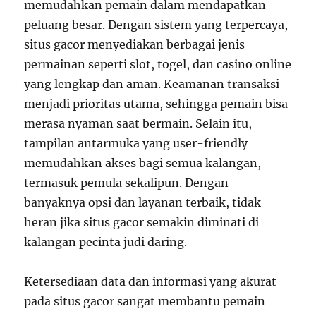
memudahkan pemain dalam mendapatkan
peluang besar. Dengan sistem yang terpercaya,
situs gacor menyediakan berbagai jenis
permainan seperti slot, togel, dan casino online
yang lengkap dan aman. Keamanan transaksi
menjadi prioritas utama, sehingga pemain bisa
merasa nyaman saat bermain. Selain itu,
tampilan antarmuka yang user-friendly
memudahkan akses bagi semua kalangan,
termasuk pemula sekalipun. Dengan
banyaknya opsi dan layanan terbaik, tidak
heran jika situs gacor semakin diminati di
kalangan pecinta judi daring.
Ketersediaan data dan informasi yang akurat
pada situs gacor sangat membantu pemain