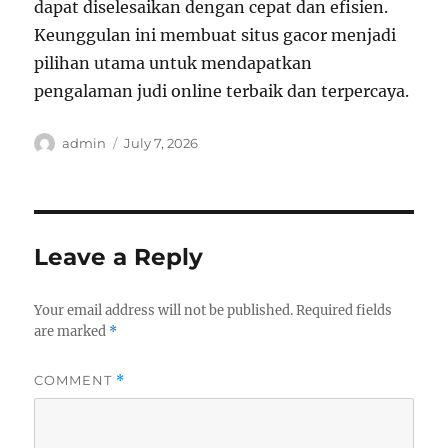
dapat diselesaikan dengan cepat dan efisien.
Keunggulan ini membuat situs gacor menjadi
pilihan utama untuk mendapatkan
pengalaman judi online terbaik dan terpercaya.
Author
Posted
admin
July 7, 2026
on
Leave a Reply
Your email address will not be published.
Required fields
are marked
*
COMMENT
*