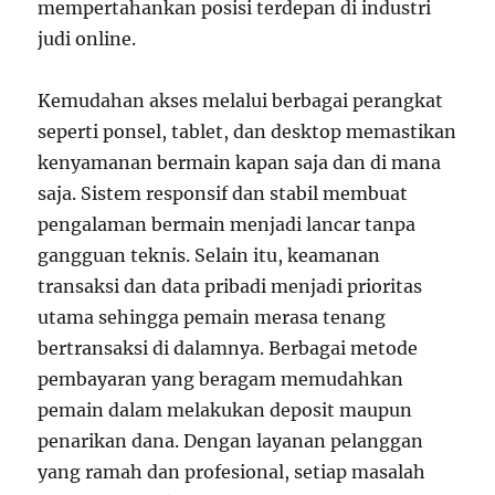
mempertahankan posisi terdepan di industri
judi online.
Kemudahan akses melalui berbagai perangkat
seperti ponsel, tablet, dan desktop memastikan
kenyamanan bermain kapan saja dan di mana
saja. Sistem responsif dan stabil membuat
pengalaman bermain menjadi lancar tanpa
gangguan teknis. Selain itu, keamanan
transaksi dan data pribadi menjadi prioritas
utama sehingga pemain merasa tenang
bertransaksi di dalamnya. Berbagai metode
pembayaran yang beragam memudahkan
pemain dalam melakukan deposit maupun
penarikan dana. Dengan layanan pelanggan
yang ramah dan profesional, setiap masalah