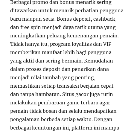
Berbagai promo dan bonus menarik sering
ditawarkan untuk menarik perhatian pengguna
baru maupun setia. Bonus deposit, cashback,
dan free spin menjadi daya tarik utama yang
meningkatkan peluang kemenangan pemain.
Tidak hanya itu, program loyalitas dan VIP
memberikan manfaat lebih bagi pengguna
yang aktif dan sering bermain. Kemudahan
dalam proses deposit dan penarikan dana
menjadi nilai tambah yang penting,
memastikan setiap transaksi berjalan cepat
dan tanpa hambatan. Situs gacor juga rutin
melakukan pembaruan game terbaru agar
pemain tidak bosan dan selalu mendapatkan
pengalaman berbeda setiap waktu. Dengan
berbagai keuntungan ini, platform ini mampu