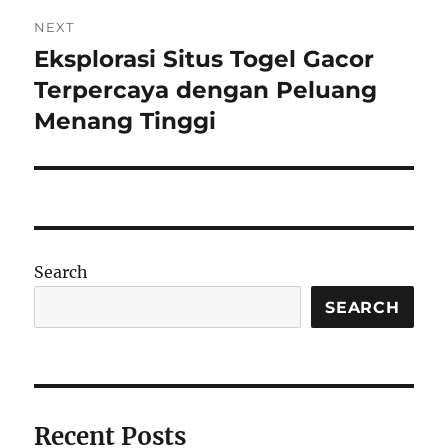
NEXT
Eksplorasi Situs Togel Gacor
Next
post:
Terpercaya dengan Peluang
Menang Tinggi
Search
SEARCH
Recent Posts