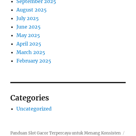
September 2025
August 2025
July 2025
June 2025
May 2025
April 2025
March 2025
February 2025
Categories
Uncategorized
Panduan Slot Gacor Terpercaya untuk Menang Konsisten