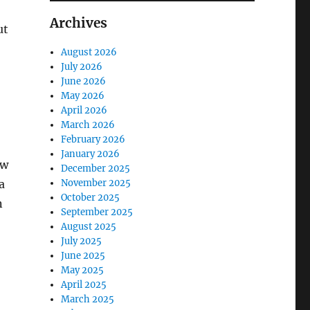
Archives
ut
August 2026
July 2026
June 2026
May 2026
April 2026
March 2026
February 2026
January 2026
aw
December 2025
a
November 2025
October 2025
n
September 2025
August 2025
July 2025
June 2025
May 2025
April 2025
March 2025