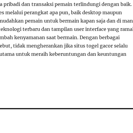
 pribadi dan transaksi pemain terlindungi dengan baik.
s melalui perangkat apa pun, baik desktop maupun
emudahkan pemain untuk bermain kapan saja dan di ma
teknologi terbaru dan tampilan user interface yang ram
bah kenyamanan saat bermain. Dengan berbagai
but, tidak mengherankan jika situs togel gacor selalu
n utama untuk meraih keberuntungan dan keuntungan