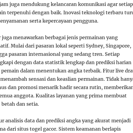
jam juga mendukung kelancaran komunikasi agar setiap
n terpenuhi dengan baik. Inovasi teknologi terbaru tur
enyamanan serta kepercayaan pengguna.
or juga menawarkan berbagai jenis permainan yang
atif. Mulai dari pasaran lokal seperti Sydney, Singapore,
ga pasaran internasional yang sedang tren. Setiap
gkapi dengan data statistik lengkap dan prediksi harian
emain dalam menentukan angka terbaik. Fitur live dr
 menambah sensasi dan keaslian permainan. Tidak hany
onus dan promosi menarik hadir secara rutin, memberika
i semua anggota. Kualitas layanan yang prima membuat
betah dan setia.
ur analisis data dan prediksi angka yang akurat menjadi
a dari situs togel gacor. Sistem keamanan berlapis