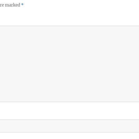
 are marked
*