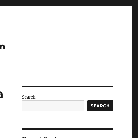
en
a
Search
SEARCH