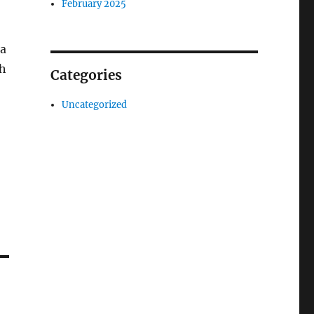
February 2025
na
ah
Categories
Uncategorized