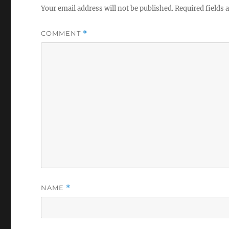
Your email address will not be published.
Required fields
COMMENT
*
NAME
*