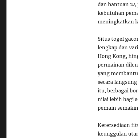
dan bantuan 24 
kebutuhan pemai
meningkatkan k
Situs togel gac
lengkap dan vari
Hong Kong, hing
permainan dilen
yang membantu p
secara langsung
itu, berbagai b
nilai lebih bag
pemain semakin 
Ketersediaan fit
keunggulan utam