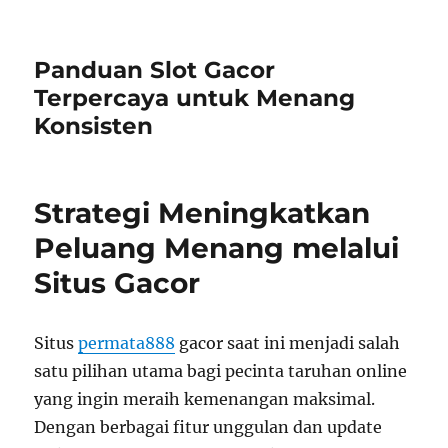
Panduan Slot Gacor
Terpercaya untuk Menang
Konsisten
Strategi Meningkatkan
Peluang Menang melalui
Situs Gacor
Situs
permata888
gacor saat ini menjadi salah
satu pilihan utama bagi pecinta taruhan online
yang ingin meraih kemenangan maksimal.
Dengan berbagai fitur unggulan dan update