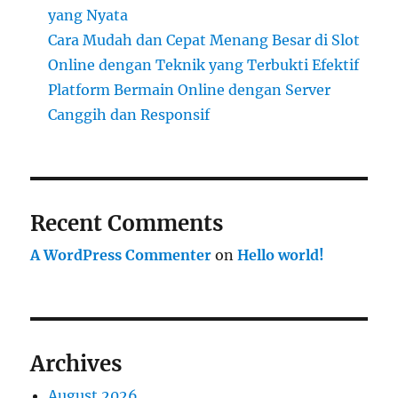
yang Nyata
Cara Mudah dan Cepat Menang Besar di Slot
Online dengan Teknik yang Terbukti Efektif
Platform Bermain Online dengan Server
Canggih dan Responsif
Recent Comments
A WordPress Commenter
on
Hello world!
Archives
August 2026