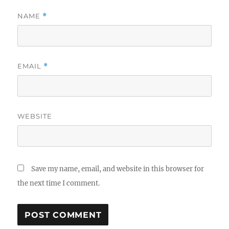
NAME
*
EMAIL
*
WEBSITE
Save my name, email, and website in this browser for
the next time I comment.