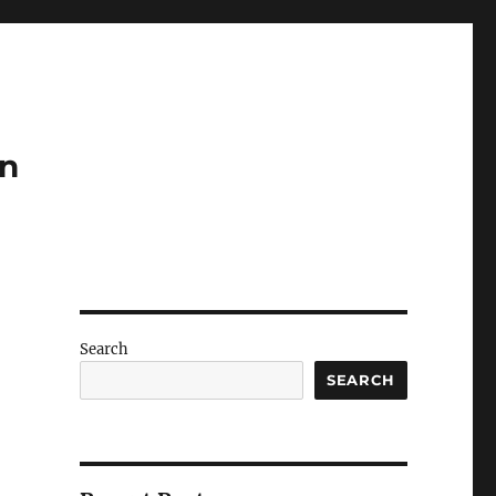
en
i
Search
SEARCH