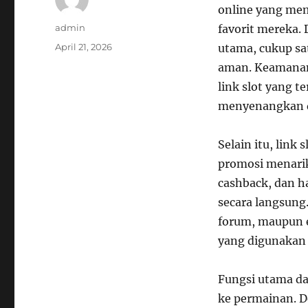
online yang me
Author
admin
favorit mereka. 
Posted
April 21, 2026
utama, cukup sa
on
aman. Keamanan 
link slot yang 
menyenangkan da
Selain itu, lin
promosi menarik
cashback, dan h
secara langsung.
forum, maupun e
yang digunakan 
Fungsi utama da
ke permainan. De