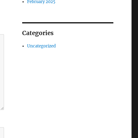
February 2025
Categories
Uncategorized