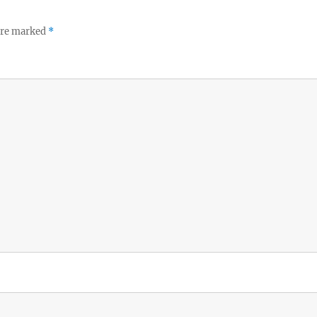
 are marked
*