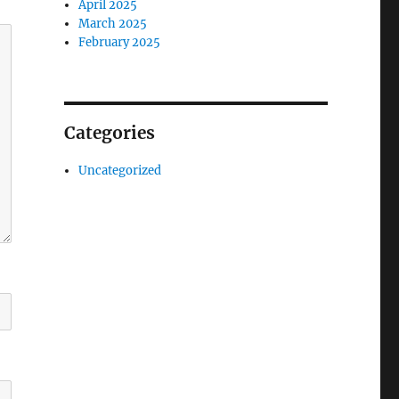
April 2025
March 2025
February 2025
Categories
Uncategorized