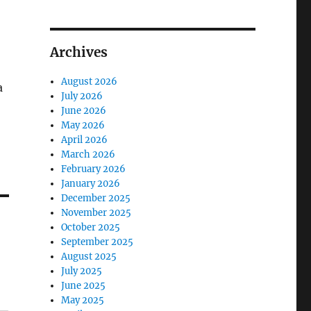
Archives
August 2026
a
July 2026
June 2026
May 2026
April 2026
March 2026
February 2026
January 2026
December 2025
November 2025
October 2025
September 2025
August 2025
July 2025
June 2025
May 2025