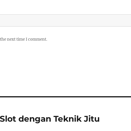
 the next time I comment.
Slot dengan Teknik Jitu