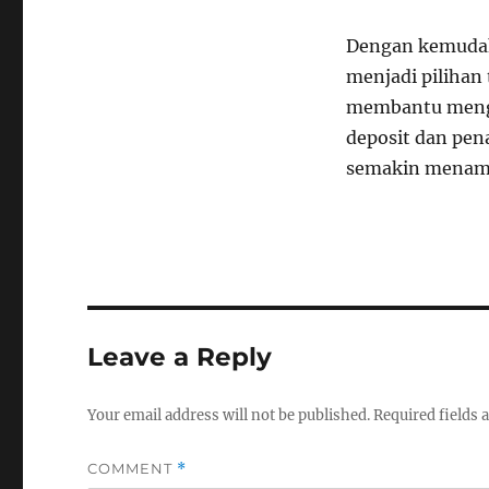
Dengan kemudaha
menjadi pilihan 
membantu meng
deposit dan pen
semakin menamb
Leave a Reply
Your email address will not be published.
Required fields
COMMENT
*