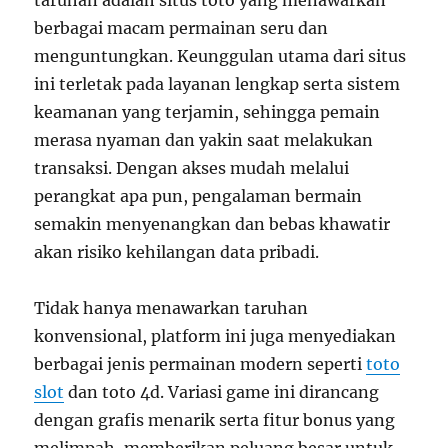
taruhan adalah situs toto yang menawarkan
berbagai macam permainan seru dan
menguntungkan. Keunggulan utama dari situs
ini terletak pada layanan lengkap serta sistem
keamanan yang terjamin, sehingga pemain
merasa nyaman dan yakin saat melakukan
transaksi. Dengan akses mudah melalui
perangkat apa pun, pengalaman bermain
semakin menyenangkan dan bebas khawatir
akan risiko kehilangan data pribadi.
Tidak hanya menawarkan taruhan
konvensional, platform ini juga menyediakan
berbagai jenis permainan modern seperti
toto
slot
dan toto 4d. Variasi game ini dirancang
dengan grafis menarik serta fitur bonus yang