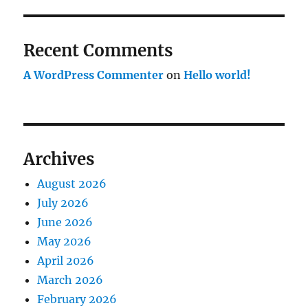
Recent Comments
A WordPress Commenter
on
Hello world!
Archives
August 2026
July 2026
June 2026
May 2026
April 2026
March 2026
February 2026