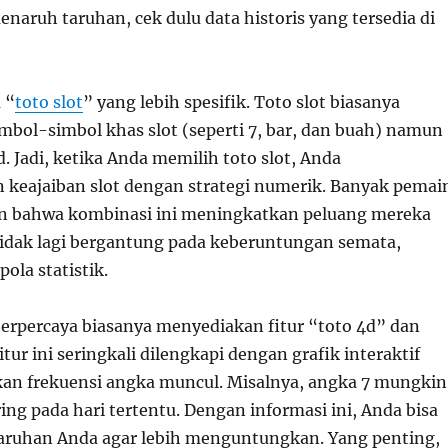
naruh taruhan, cek dulu data historis yang tersedia di
 “
toto slot
” yang lebih spesifik. Toto slot biasanya
bol-simbol khas slot (seperti 7, bar, dan buah) namun
 Jadi, ketika Anda memilih toto slot, Anda
eajaiban slot dengan strategi numerik. Banyak pemai
n bahwa kombinasi ini meningkatkan peluang mereka
idak lagi bergantung pada keberuntungan semata,
ola statistik.
 terpercaya biasanya menyediakan fitur “toto 4d” dan
itur ini seringkali dilengkapi dengan grafik interaktif
an frekuensi angka muncul. Misalnya, angka 7 mungkin
ing pada hari tertentu. Dengan informasi ini, Anda bisa
aruhan Anda agar lebih menguntungkan. Yang penting,