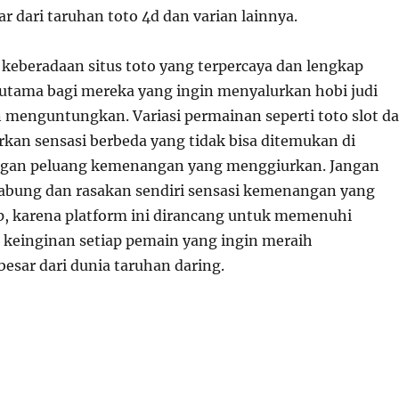
 dari taruhan toto 4d dan varian lainnya.
keberadaan situs toto yang terpercaya dan lengkap
 utama bagi mereka yang ingin menyalurkan hobi judi
 menguntungkan. Variasi permainan seperti toto slot d
kan sensasi berbeda yang tidak bisa ditemukan di
engan peluang kemenangan yang menggiurkan. Jangan
abung dan rasakan sendiri sensasi kemenangan yang
, karena platform ini dirancang untuk memenuhi
 keinginan setiap pemain yang ingin meraih
esar dari dunia taruhan daring.