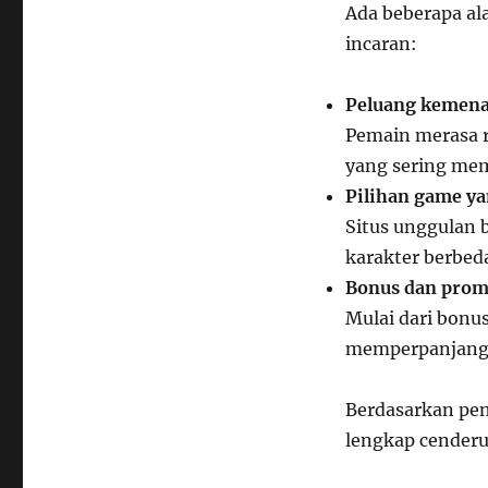
Pemain
Ada beberapa ala
yang
incaran:
Cari
Hasil
Maksimal
Peluang kemena
Pemain merasa r
yang sering mem
Pilihan game ya
Situs unggulan 
karakter berbed
Bonus dan prom
Mulai dari bonu
memperpanjang 
Berdasarkan pen
lengkap cenderu