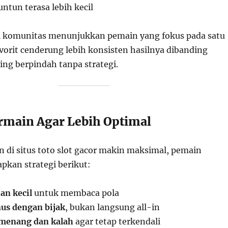
untun terasa lebih kecil
si komunitas menunjukkan pemain yang fokus pada satu
avorit cenderung lebih konsisten hasilnya dibanding
ing berpindah tanpa strategi.
ermain Agar Lebih Optimal
 di situs toto slot gacor makin maksimal, pemain
pkan strategi berikut:
an kecil
untuk membaca pola
us dengan bijak
, bukan langsung all-in
 menang dan kalah
agar tetap terkendali