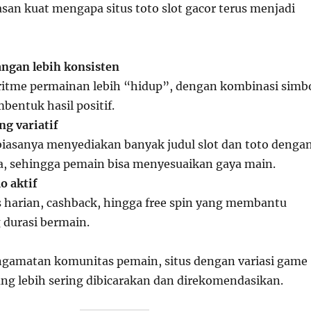
san kuat mengapa situs toto slot gacor terus menjadi
ngan lebih konsisten
itme permainan lebih “hidup”, dengan kombinasi simb
bentuk hasil positif.
ng variatif
biasanya menyediakan banyak judul slot dan toto denga
a, sehingga pemain bisa menyesuaikan gaya main.
o aktif
s harian, cashback, hingga free spin yang membantu
durasi bermain.
gamatan komunitas pemain, situs dengan variasi game
ng lebih sering dibicarakan dan direkomendasikan.