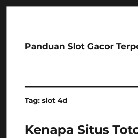
Panduan Slot Gacor Ter
Tag:
slot 4d
Kenapa Situs Toto