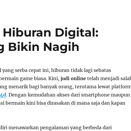
Hiburan Digital:
g Bikin Nagih
l yang serba cepat ini, hiburan tidak lagi sebatas
ermain game biasa. Kini,
judi online
telah menjadi sala
 yang menarik bagi banyak orang, terutama lewat platfor
 4d
. Dengan kemudahan akses dari smartphone maupun
si bermain kini bisa dirasakan di mana saja dan kapan
diri menawarkan pengalaman yang berbeda dari