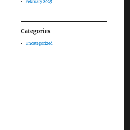
February 2025
Categories
Uncategorized