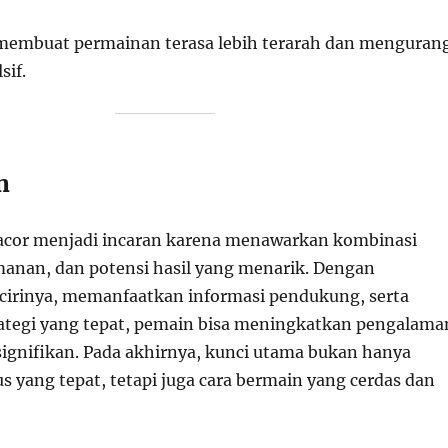
membuat permainan terasa lebih terarah dan menguran
sif.
n
 gacor menjadi incaran karena menawarkan kombinasi
anan, dan potensi hasil yang menarik. Dengan
irinya, memanfaatkan informasi pendukung, serta
ategi yang tepat, pemain bisa meningkatkan pengalama
signifikan. Pada akhirnya, kunci utama bukan hanya
 yang tepat, tetapi juga cara bermain yang cerdas dan