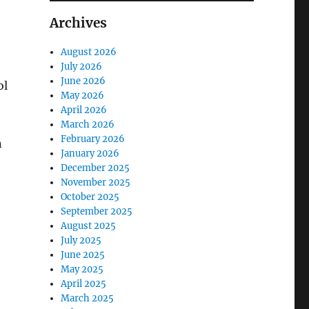
Archives
August 2026
July 2026
June 2026
ol
May 2026
April 2026
March 2026
February 2026
n
January 2026
December 2025
November 2025
October 2025
September 2025
August 2025
July 2025
June 2025
May 2025
April 2025
March 2025