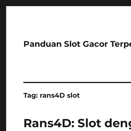
Panduan Slot Gacor Ter
Tag:
rans4D slot
Rans4D: Slot den