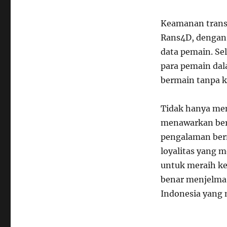
Keamanan transa
Rans4D, dengan 
data pemain. Se
para pemain dal
bermain tanpa k
Tidak hanya men
menawarkan ber
pengalaman ber
loyalitas yang 
untuk meraih ke
benar menjelma 
Indonesia yang 