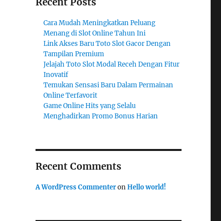
Recent Posts
Cara Mudah Meningkatkan Peluang
Menang di Slot Online Tahun Ini
Link Akses Baru Toto Slot Gacor Dengan
Tampilan Premium
Jelajah Toto Slot Modal Receh Dengan Fitur
Inovatif
Temukan Sensasi Baru Dalam Permainan
Online Terfavorit
Game Online Hits yang Selalu
Menghadirkan Promo Bonus Harian
Recent Comments
A WordPress Commenter
on
Hello world!