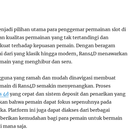
njadi pilihan utama para penggemar permainan slot di
an kualitas permainan yang tak tertandingi dan
kuat terhadap kepuasan pemain. Dengan beragam
lai dari yang klasik hingga modern, Rans4D menawarkan
main yang menghibur dan seru.
guna yang ramah dan mudah dinavigasi membuat
main di Rans4D semakin menyenangkan. Proses
s 4d
yang cepat dan sistem deposit dan penarikan yang
ikan bahwa pemain dapat fokus sepenuhnya pada
. Platform ini juga dapat diakses dari berbagai
berikan kemudahan bagi para pemain untuk bermain
i mana saja.