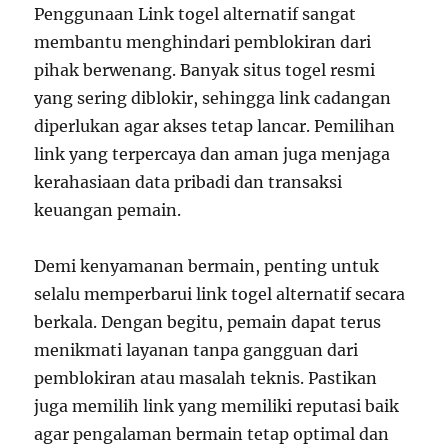
Penggunaan Link togel alternatif sangat
membantu menghindari pemblokiran dari
pihak berwenang. Banyak situs togel resmi
yang sering diblokir, sehingga link cadangan
diperlukan agar akses tetap lancar. Pemilihan
link yang terpercaya dan aman juga menjaga
kerahasiaan data pribadi dan transaksi
keuangan pemain.
Demi kenyamanan bermain, penting untuk
selalu memperbarui link togel alternatif secara
berkala. Dengan begitu, pemain dapat terus
menikmati layanan tanpa gangguan dari
pemblokiran atau masalah teknis. Pastikan
juga memilih link yang memiliki reputasi baik
agar pengalaman bermain tetap optimal dan