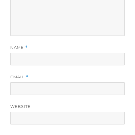
NAME
*
EMAIL
*
WEBSITE