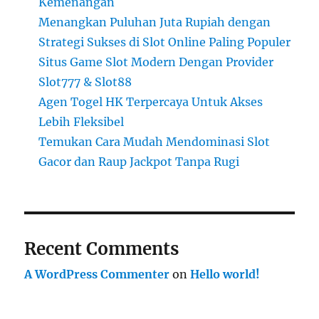
Kemenangan
Menangkan Puluhan Juta Rupiah dengan
Strategi Sukses di Slot Online Paling Populer
Situs Game Slot Modern Dengan Provider
Slot777 & Slot88
Agen Togel HK Terpercaya Untuk Akses
Lebih Fleksibel
Temukan Cara Mudah Mendominasi Slot
Gacor dan Raup Jackpot Tanpa Rugi
Recent Comments
A WordPress Commenter
on
Hello world!